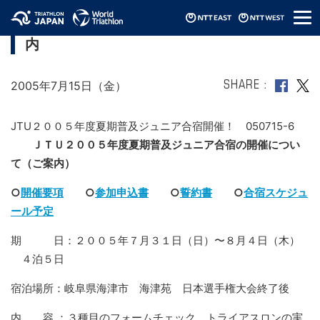
メ
2005JTU夏期普及ジュニア合宿開催のご案
ニ
内
ュ
ー
2005年7月15日（金）
SHARE
JTU２００５年度夏期普及ジュニア合宿開催！ 050715-6
ＪＴＵ２００５年度夏期普及ジュニア合宿の開催につい
て（ご案内）
○
開催要項
○
参加申込書
○
誓約書
○
合宿スケジュ
ール予定
期 日：２００５年７月３１日（日）〜８月４日（木）
４泊５日
宿泊場所：岐阜県海津市 海津苑 日本選手権大会終了後
内 容 ：３種目のフォームチェック、トライアスロンの実