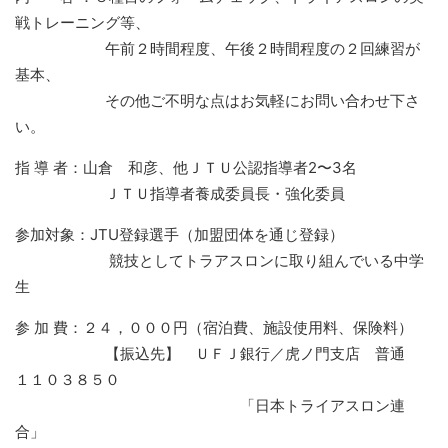
戦トレーニング等、
午前２時間程度、午後２時間程度の２回練習が
基本、
その他ご不明な点はお気軽にお問い合わせ下さ
い。
指 導 者：山倉 和彦、他ＪＴＵ公認指導者2〜3名
ＪＴＵ指導者養成委員長・強化委員
参加対象：JTU登録選手（加盟団体を通じ登録）
競技としてトラアスロンに取り組んでいる中学
生
参 加 費：２４，０００円（宿泊費、施設使用料、保険料）
【振込先】 ＵＦＪ銀行／虎ノ門支店 普通
１１０３８５０
「日本トライアスロン連
合」