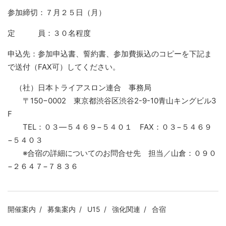
参加締切：７月２５日（月）
定 員：３０名程度
申込先：参加申込書、誓約書、参加費振込のコピーを下記ま
で送付（FAX可）してください。
（社）日本トライアスロン連合 事務局
〒150−0002 東京都渋谷区渋谷2-9-10青山キングビル3
F
TEL：０３―５４６９−５４０１ FAX：０３−５４６９
−５４０３
※合宿の詳細についてのお問合せ先 担当／山倉：０９０
−２６４７−７８３６
開催案内
募集案内
U15
強化関連
合宿