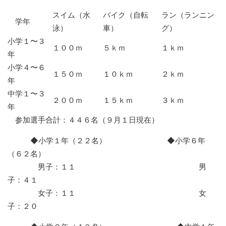
スイム（水
バイク（自転
ラン（ランニン
学年
泳）
車）
グ）
小学１〜３
１００ｍ
５ｋｍ
１ｋｍ
年
小学４〜６
１５０ｍ
１０ｋｍ
２ｋｍ
年
中学１〜３
２００ｍ
１５ｋｍ
３ｋｍ
年
参加選手合計：４４６名（９月１日現在）
◆小学１年（２２名） ◆小学６年
（６２名）
男子：１１ 男
子：４１
女子：１１ 女
子：２０