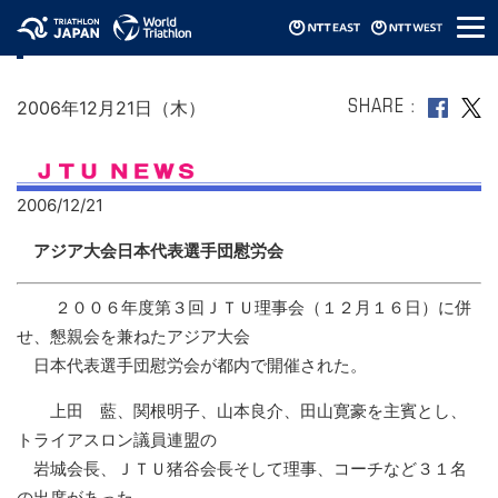
メ
アジア大会日本代表選手団慰労会
ニ
ュ
ー
2006年12月21日（木）
SHARE
2006/12/21
アジア大会日本代表選手団慰労会
２００６年度第３回ＪＴＵ理事会（１２月１６日）に併
せ、懇親会を兼ねたアジア大会
日本代表選手団慰労会が都内で開催された。
上田 藍、関根明子、山本良介、田山寛豪を主賓とし、
トライアスロン議員連盟の
岩城会長、ＪＴＵ猪谷会長そして理事、コーチなど３１名
の出席があった。