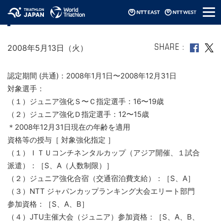
メ
2008年ジュニア強化指定選手制度(発表）
ニ
ュ
ー
2008年5月13日（火）
SHARE
認定期間 (共通)：2008年1月1日〜2008年12月31日
対象選手：
（１）ジュニア強化Ｓ〜Ｃ指定選手：16〜19歳
（２）ジュニア強化Ｄ指定選手：12〜15歳
＊2008年12月31日現在の年齢を適用
資格等の授与［ 対象強化指定 ］
（１）ＩＴＵコンチネンタルカップ（アジア開催、１試合
派遣）：［S、A（人数制限）］
（２）ジュニア強化合宿（交通宿泊費支給）：［S、A］
（３）NTT ジャパンカップランキング大会エリート部門
参加資格：［S、A、B］
（４）JTU主催大会（ジュニア）参加資格：［S、A、B、