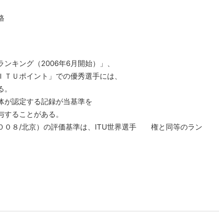
格
ンキング（2006年6月開始）」、
ＩＴＵポイント」での優秀選手には、
る。
体が認定する記録が当基準を
与することがある。
００８/北京）の評価基準は、ITU世界選手 権と同等のラン