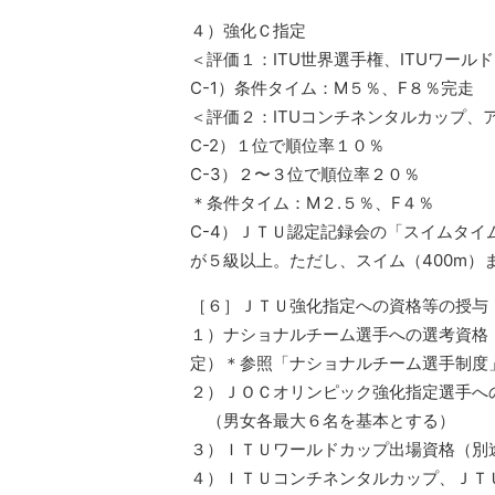
４）強化Ｃ指定
＜評価１：ITU世界選手権、ITUワール
C-1）条件タイム：M５％、F８％完走
＜評価２：ITUコンチネンタルカップ、
C-2）１位で順位率１０％
C-3）２〜３位で順位率２０％
＊条件タイム：M２.５％、F４％
C-4）ＪＴＵ認定記録会の「スイムタイ
が５級以上。ただし、スイム（400m）
［６］ＪＴＵ強化指定への資格等の授与
１）ナショナルチーム選手への選考資格
定）＊参照「ナショナルチーム選手制度
２）ＪＯＣオリンピック強化指定選手へ
（男女各最大６名を基本とする）
３）ＩＴＵワールドカップ出場資格（別
４）ＩＴＵコンチネンタルカップ、ＪＴ