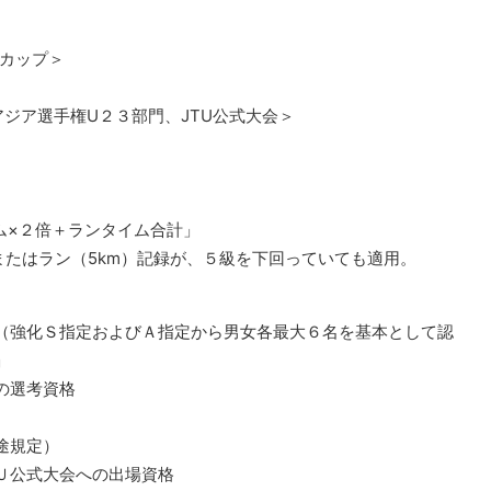
ドカップ＞
アジア選手権U２３部門、JTU公式大会＞
ム×２倍＋ランタイム合計」
またはラン（5km）記録が、５級を下回っていても適用。
（強化Ｓ指定およびＡ指定から男女各最大６名を基本として認
」
の選考資格
途規定）
Ｕ公式大会への出場資格