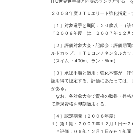
ITU世界選手権と同等のランクとする」
２００８年度ＪＴＵエリート強化指定・
［１］対象選手と期間：２０歳以上（該
「２００８年度」は、２００７年１２月
［２］評価対象大会・記録会：評価期間内
ルドカップ、ＩＴＵコンチネンタルカッ
（スイム ：400m、ラン：5km）
［３］承認手順と適用：強化本部が「評
認を得て認定する。評価にあたっては、
がある。
なお、各対象大会で資格の取得・昇格が
て新規資格を即刻適用する。
［４］認定期間（２００８年度）
１）第１期：２００７年１２月１日〜２
＊評価：０６年１２月１日から１年間