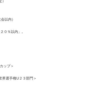
定）
大会以内）
＝２０％以内」。
ドカップ＞
世界選手権U２３部門＞