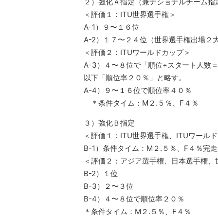
２）強化Ａ指定（兼ナショナルチーム指
＜評価１：ITU世界選手権＞
A-1）９〜１６位
A-2）１７〜２４位（世界選手権出場２
＜評価２：ITUワールドカップ＞
A-3）４〜８位で「順位÷スタート人数
以下「順位率２０％」と略す。
A-4）９〜１６位で順位率４０％
＊条件タイム：M２.５％、F４％
３）強化Ｂ指定
＜評価１：ITU世界選手権、ITUワール
B-1）条件タイム：M２.５％、F４％完走
＜評価２：アジア選手権、日本選手権、
B-2）１位
B-3）２〜３位
B-4）４〜８位で順位率２０％
＊条件タイム：M２.５％、F４％