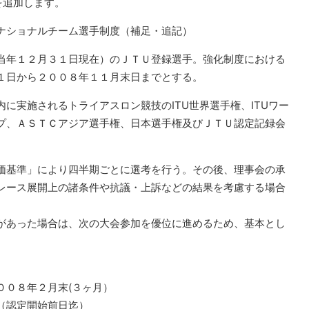
を追加します。
ナショナルチーム選手制度（補足・追記）
当年１２月３１日現在）のＪＴＵ登録選手。強化制度における
１日から２００８年１１月末日までとする。
に実施されるトライアスロン競技のITU世界選手権、ITUワー
プ、ＡＳＴＣアジア選手権、日本選手権及びＪＴＵ認定記録会
価基準」により四半期ごとに選考を行う。その後、理事会の承
レース展開上の諸条件や抗議・上訴などの結果を考慮する場合
あった場合は、次の大会参加を優位に進めるため、基本とし
００８年２月末(３ヶ月）
（認定開始前日迄）