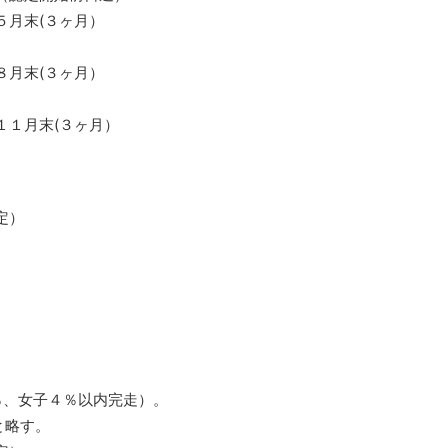
５月末(３ヶ月）
８月末(３ヶ月）
１１月末(３ヶ月）
定）
％、女子４％以内完走）。
と略す。