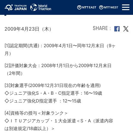
メ
2009年ジュニア強化指定選手制度(発表)
ニ
ュ
ー
2009年4月23日（木）
SHARE
[1]認定期間(共通)：2009年4月1日〜同年12月末日（9ヶ
月）
[2]評価対象大会：2008年1月1日から2009年12月末日
（2年間）
[3]対象選手(2009年12月31日現在の年齢を適用)
◇ジュニア強化S・A・B・C指定選手：16〜19歳
◇ジュニア強化D指定選手 ：12〜15歳
[4]資格等の授与＜対象ランク＞
◇ＩＴＵアジアカップ・１大会派遣＜S・A（派遣内容
は別途規定/18歳以上）＞