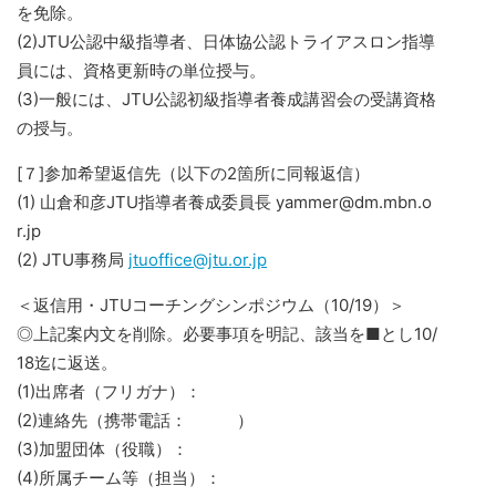
を免除。
(2)JTU公認中級指導者、日体協公認トライアスロン指導
員には、資格更新時の単位授与。
(3)一般には、JTU公認初級指導者養成講習会の受講資格
の授与。
[７]参加希望返信先（以下の2箇所に同報返信）
(1) 山倉和彦JTU指導者養成委員長 yammer@dm.mbn.o
r.jp
(2) JTU事務局
jtuoffice@jtu.or.jp
＜返信用・JTUコーチングシンポジウム（10/19）＞
◎上記案内文を削除。必要事項を明記、該当を■とし10/
18迄に返送。
(1)出席者（フリガナ）：
(2)連絡先（携帯電話： ）
(3)加盟団体（役職）：
(4)所属チーム等（担当）：