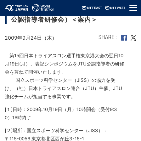
メ
2009年JTUコーチングシンポジウム（兼：
ニ
公認指導者研修会）＜案内＞
ュ
ー
2009年9月24日（木）
SHARE
第15回日本トライアスロン選手権東京港大会の翌日10
月19日(月）、表記シンポジウムをJTU公認指導者の研修
会を兼ねて開催いたします。
国立スポーツ科学センター（JISS）の協力を受
け、（社）日本トライアスロン連合（JTU）主催、JTU
強化チームが担当する事業です。
[１]日時：2009年10月19日（月）10時開会（受付9:3
0）16時終了
[２]場所：国立スポーツ科学センター（JISS）：
〒115-0056 東京都北区西が丘3-15-1