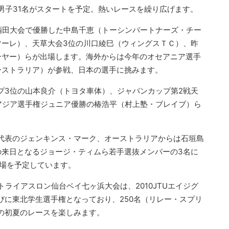
男子31名がスタートを予定。熱いレースを繰り広げます。
酒田大会で優勝した中島千恵（トーシンパートナーズ・チー
マーレ）、天草大会3位の川口綾巳（ウィングスＴＣ）、昨
ーヤー）らが出場します。海外からは今年のオセアニア選手
ーストラリア）が参戦、日本の選手に挑みます。
プ3位の山本良介（トヨタ車体）、ジャパンカップ第2戦天
アジア選手権ジュニア優勝の椿浩平（村上塾・ブレイブ）ら
代表のジェンキンス・マーク、オーストラリアからは石垣島
の来日となるジョージ・ティムら若手選抜メンバーの3名に
出場を予定しています。
トライアスロン仙台ベイ七ヶ浜大会は、2010JTUエイジグ
びに東北学生選手権となっており、250名（リレー・スプリ
の初夏のレースを楽しみます。