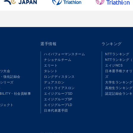
選手情報
ランキング
ハイパフォーマンスチーム
NTTランキング
ナショナルチーム
NTTランキング
エリート
エイジNCS
ツ大会
タレント
日本選手権クオリ
・強化記録会
ロングディスタンス
ズ
シリーズ
デュアスロン
大学生ランキング
S
パラトライアスロン
高校生ランキング
ABILITY・社会貢献事
エイジグループSD
認定記録会ランキ
エイジグループSP
ジェクト
エイジグループLD
」
日本代表選手団