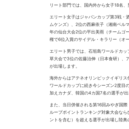
リート部門では、国内外から女子18名、
エリート女子はジャパンカップ第3戦・
ムケンズ）、2位の西麻依子（湘南ベル
年の仙台大会2位の平出美雨（チームゴ
権で6位入賞のサイデル・キラリー（オ
エリート男子では、石垣島ワールドカッ
草大会で3位の佐藤治伸（日本食研）、
が出場します。
海外からはアテネオリンピックイギリス
ワールドカップに続き今シーズン2度目
加えカナダ、韓国の4カ国7名の選手が
また、当日併催される第16回みやぎ国際
ループポイントランキング対象大会なら
ントを含む）を超える選手が出場し陸奥