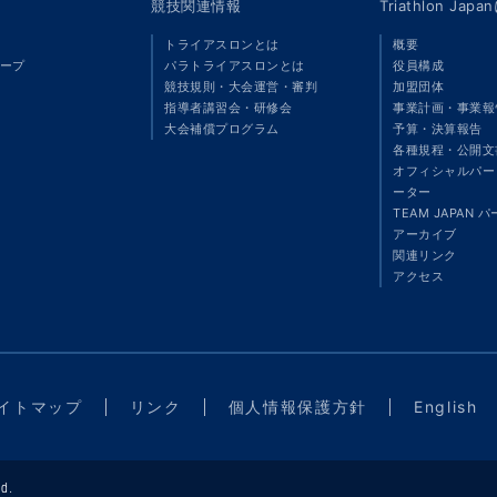
競技関連情報
Triathlon Ja
トライアスロンとは
概要
ープ
パラトライアスロンとは
役員構成
競技規則・大会運営・審判
加盟団体
指導者講習会・研修会
事業計画・事業報
大会補償プログラム
予算・決算報告
各種規程・公開文
オフィシャルパート
ーター
TEAM JAPAN 
アーカイブ
関連リンク
アクセス
イトマップ
リンク
個人情報保護方針
English
d.