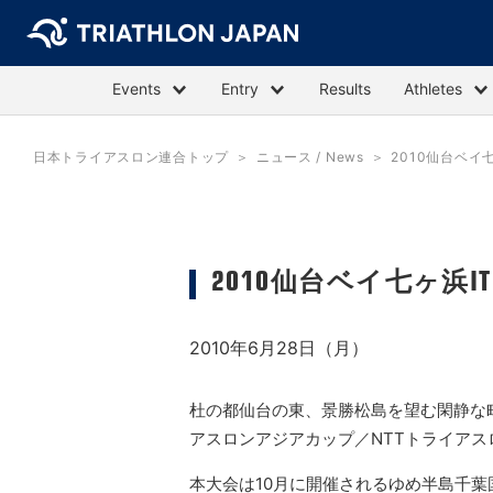
Events
Entry
Results
Athletes
日本トライアスロン連合トップ
ニュース / News
2010仙台ベイ
2010仙台ベイ七ヶ浜
2010年6月28日（月）
杜の都仙台の東、景勝松島を望む閑静な町
アスロンアジアカップ／NTTトライア
本大会は10月に開催されるゆめ半島千