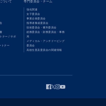
panについて
専門委員会・チーム
強化関連
女子委員会
事業企画委員会
告
指導者養成委員会
技術委員会・審判委員会
書
総務委員会・財務委員会・事務
ナー / サポ
局
メディカル・アンチドーピング
パートナー
委員会
高校生普及委員会の関連情報