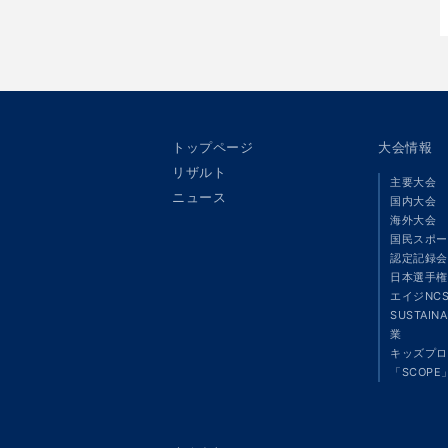
トップページ
大会情報
リザルト
主要大会
ニュース
国内大会
海外大会
国民スポー
認定記録会
日本選手権
エイジNC
SUSTAIN
業
キッズプロ
「SCOPE