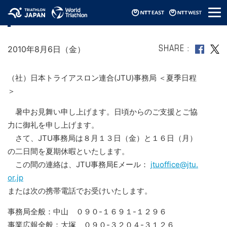
メ
JTU事務局の夏季日程（お知らせ）
ニ
ュ
ー
2010年8月6日（金）
SHARE
（社）日本トライアスロン連合(JTU)事務局 ＜夏季日程
＞
暑中お見舞い申し上げます。日頃からのご支援とご協
力に御礼を申し上げます。
さて、JTU事務局は８月１３日（金）と１６日（月）
の二日間を夏期休暇といたします。
この間の連絡は、JTU事務局Eメール：
jtuoffice@jtu.
or.jp
または次の携帯電話でお受けいたします。
事務局全般：中山 ０９０-１６９１-１２９６
事業広報全般：大塚 ０９０-３２０４-３１２６