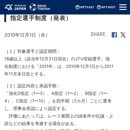
メ
2011年JTUトライアスロン・エリート強化
ニ
指定選手制度（発表）
ュ
ー
2010年12月1日（水）
SHARE
［１］対象選手と認定期間：
18歳以上（該当年12月31日現在）のJTU登録選手。強
化制度における「2011年」は、2010年12月1日から2011
年11月末日迄とする。
［２］認定内容と承認手順：
「強化S指定（1〜3）、A指定（1〜2）、B指定（1〜
4）、C指定（1〜10）」を四半期（3カ月）ごとに選考
し、理事会承認により認定する。
評価にあたっては、レース展開上の諸条件や抗議・上
訴などの結果を考慮する場合がある。