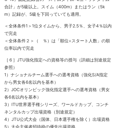
合計」が5級以上。スイム（400m）またはラン（5k
m）記録が、5級を下回っていても適用。
＜全体条件1＞1位タイムから、男子2.5％、女子4％以内
で完走
＜全体条件２＞（ ％）は「順位÷スタート人数」の順
位率以内で完走
［６］JTU強化指定への資格等の授与（詳細は別途規定
参照）
1）ナショナルチーム選手への選考資格（強化S/A指定
から男女各6名以内を基本）
2）JOCオリンピック強化指定選手への選考資格（男女
各6名以内を基本）
3）ITU世界選手権シリーズ、ワールドカップ、コンチ
ネンタルカップ出場資格（別途規定）
4）JTU公式大会（国体、日本選手権を除く）出場資格
5）大会主催者招待枠の優先出場資格