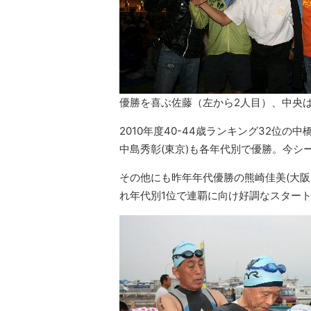
優勝を喜ぶ佐藤（左から2人目）、中央
2010年度40-44歳ランキング32位の中橋
中島秀彰(東京)も各年代別で優勝。今シ
その他にも昨年年代優勝の熊崎佳美(大阪)
れ年代別1位で連覇に向け好調なスター