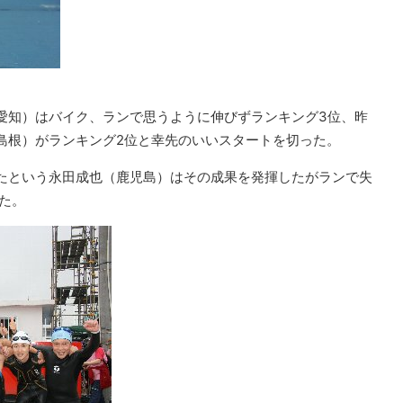
愛知）はバイク、ランで思うように伸びずランキング3位、昨
島根）がランキング2位と幸先のいいスタートを切った。
たという永田成也（鹿児島）はその成果を発揮したがランで失
た。