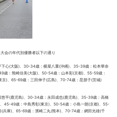
垣島大会の年代別優勝者以下の通り
平下心(大阪)、30-34歳：横屋八重(沖縄)、35-39歳：松本華奈
-49歳：熊崎佳美(大阪)、50-54歳：山本彩(京都)、55-59歳：
京)、65-69歳：三田伸子(広島)、70-74歳：昆朋子(茨城)
田悠平(鹿児島)、30-34歳：永田成也(鹿児島)、35-39歳：高橋
、45-49歳：中島秀彰(東京)、50-54歳：小島一朗(京都)、55-
(兵庫)、65-69歳：濱崎二丸(熊本)、70-74歳：網田光雄(千