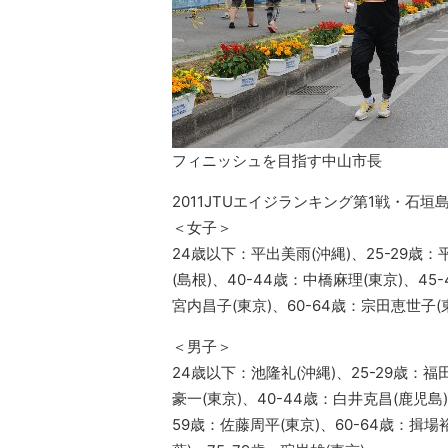
フィニッシュを目指す中山市長
2011JTUエイジランキング第1戦・石
＜女子＞
24歳以下：平出美雨(沖縄)、25-29歳：
(島根)、40-44歳：中橋麻理(東京)、45
宮内昌子(東京)、60-64歳：宗田恵世子(東
＜男子＞
24歳以下：池隆礼(沖縄)、25-29歳：福
豪一(東京)、40-44歳：白井克昌(鹿児島)
59歳：佐藤周平(東京)、60-64歳：揖場裕