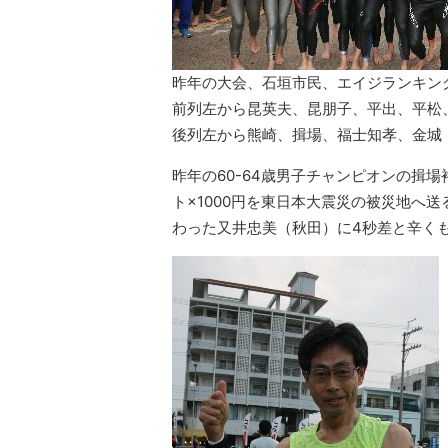
昨年の大会、石垣市民、エイジランキン
前列左から昆英夫、昆朋子、平出、平松
後列左から熊崎、揖場、福士知孝、金城
昨年の60-64歳男子チャンピオンの揖
ト×1000円を東日本大震災の被災地へ送
わった又井忠美（秋田）に4秒差と辛く