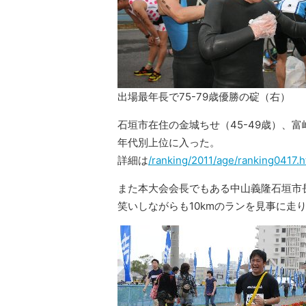
出場最年長で75-79歳優勝の碇（右）
石垣市在住の金城ちせ（45-49歳）、富
年代別上位に入った。
詳細は
/ranking/2011/age/ranking0417.h
また本大会会長でもある中山義隆石垣市
笑いしながらも10kmのランを見事に走