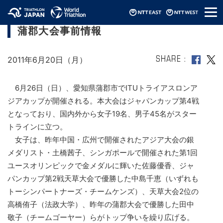
メ
ジャパンカップ第4戦・ITUアジアカップ
ニ
蒲郡大会事前情報
ュ
ー
2011年6月20日（月）
SHARE
6月26日（日）、愛知県蒲郡市でITUトライアスロンア
ジアカップが開催される。本大会はジャパンカップ第4戦
となっており、国内外から女子19名、男子45名がスター
トラインに立つ。
女子は、昨年中国・広州で開催されたアジア大会の銀
メダリスト・土橋茜子、シンガポールで開催された第1回
ユースオリンピックで金メダルに輝いた佐藤優香、ジャ
パンカップ第2戦天草大会で優勝した中島千恵（いずれも
トーシンパートナーズ・チームケンズ）、天草大会2位の
高橋侑子（法政大学）、昨年の蒲郡大会で優勝した田中
敬子（チームゴーヤー）らがトップ争いを繰り広げる。