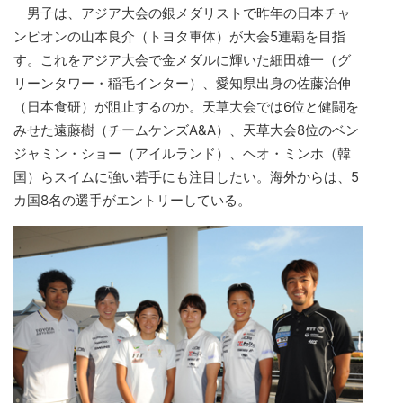
男子は、アジア大会の銀メダリストで昨年の日本チャ
ンピオンの山本良介（トヨタ車体）が大会5連覇を目指
す。これをアジア大会で金メダルに輝いた細田雄一（グ
リーンタワー・稲毛インター）、愛知県出身の佐藤治伸
（日本食研）が阻止するのか。天草大会では6位と健闘を
みせた遠藤樹（チームケンズA&A）、天草大会8位のベン
ジャミン・ショー（アイルランド）、ヘオ・ミンホ（韓
国）らスイムに強い若手にも注目したい。海外からは、5
カ国8名の選手がエントリーしている。