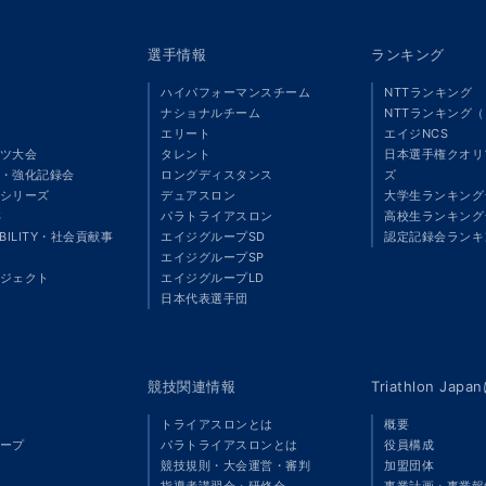
選手情報
ランキング
ハイパフォーマンスチーム
NTTランキング
ナショナルチーム
NTTランキング
エリート
エイジNCS
ツ大会
タレント
日本選手権クオリ
・強化記録会
ロングディスタンス
ズ
シリーズ
デュアスロン
大学生ランキング
S
パラトライアスロン
高校生ランキング
ABILITY・社会貢献事
エイジグループSD
認定記録会ランキ
エイジグループSP
ジェクト
エイジグループLD
」
日本代表選手団
競技関連情報
Triathlon Ja
トライアスロンとは
概要
ープ
パラトライアスロンとは
役員構成
競技規則・大会運営・審判
加盟団体
指導者講習会・研修会
事業計画・事業報