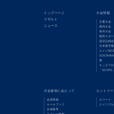
トップページ
大会情報
リザルト
主要大会
ニュース
国内大会
海外大会
国民スポー
認定記録会
日本選手権
エイジNC
SUSTAIN
業
キッズプロ
「SCOPE
大会参加にあたって
エントリー
会員登録
エリート
ルールブック
エイジグル
出場基準
スクール情報