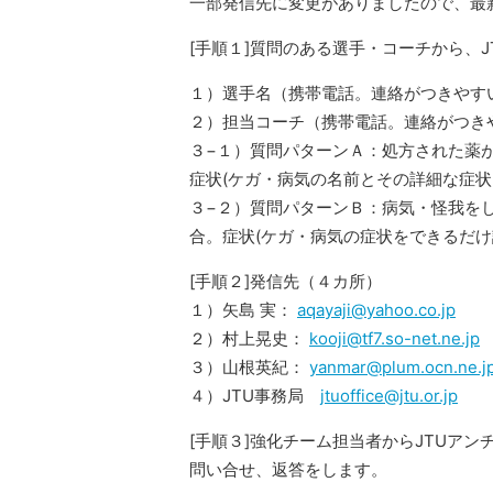
一部発信先に変更がありましたので、最
[手順１]質問のある選手・コーチから、
１）選手名（携帯電話。連絡がつきやす
２）担当コーチ（携帯電話。連絡がつき
３−１）質問パターンＡ：処方された薬
症状(ケガ・病気の名前とその詳細な症
３−２）質問パターンＢ：病気・怪我を
合。症状(ケガ・病気の症状をできるだけ
[手順２]発信先（４カ所）
１）矢島 実：
aqayaji@yahoo.co.jp
２）村上晃史：
kooji@tf7.so-net.ne.jp
３）山根英紀：
yanmar@plum.ocn.ne.j
４）JTU事務局
jtuoffice@jtu.or.jp
[手順３]強化チーム担当者からJTUア
問い合せ、返答をします。