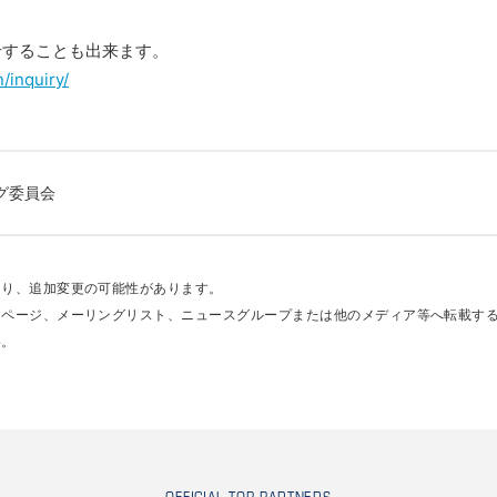
せすることも出来ます。
/inquiry/
グ委員会
あり、追加変更の可能性があります。
ムページ、メーリングリスト、ニュースグループまたは他のメディア等へ転載す
い。