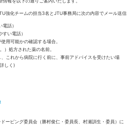
新情報を以下の通りご案内いたします。
JTU強化チームの担当3名とJTU事務局に次の内容でメール送信
い電話）
やすい電話）
が使用可能かの確認する場合。
状。）処方された薬の名前。
し、これから病院に行く前に、事前アドバイスを受けたい場
詳しく)
p
ンチドーピング委員会（勝村俊仁・委員長、村瀬訓生・委員）に