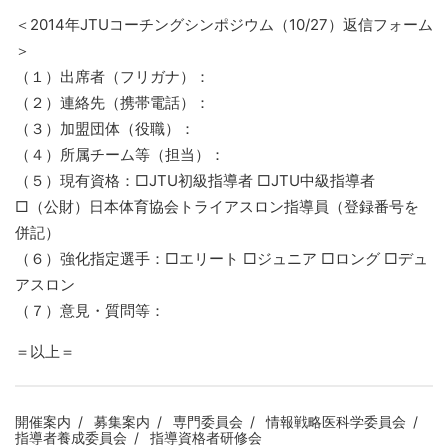
＜2014年JTUコーチングシンポジウム（10/27）返信フォーム
＞
（１）出席者（フリガナ）：
（２）連絡先（携帯電話）：
（３）加盟団体（役職）：
（４）所属チーム等（担当）：
（５）現有資格：□JTU初級指導者 □JTU中級指導者
□（公財）日本体育協会トライアスロン指導員（登録番号を
併記）
（６）強化指定選手：□エリート □ジュニア □ロング □デュ
アスロン
（７）意見・質問等：
＝以上＝
開催案内
募集案内
専門委員会
情報戦略医科学委員会
指導者養成委員会
指導資格者研修会