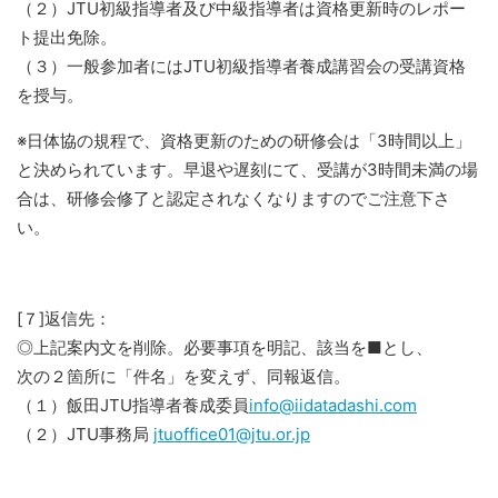
（２）JTU初級指導者及び中級指導者は資格更新時のレポー
ト提出免除。
（３）一般参加者にはJTU初級指導者養成講習会の受講資格
を授与。
※日体協の規程で、資格更新のための研修会は「3時間以上」
と決められています。早退や遅刻にて、受講が3時間未満の場
合は、研修会修了と認定されなくなりますのでご注意下さ
い。
[７]返信先：
◎上記案内文を削除。必要事項を明記、該当を■とし、
次の２箇所に「件名」を変えず、同報返信。
（１）飯田JTU指導者養成委員
info@iidatadashi.com
（２）JTU事務局
jtuoffice01@jtu.or.jp