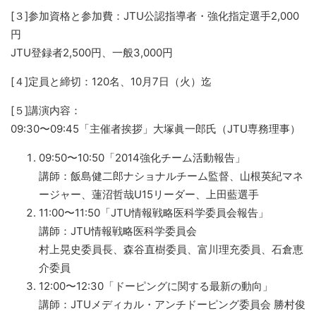
[３]参加資格と参加費：JTU公認指導者・強化指定選手2,000
円
JTU登録者2,500円、一般3,000円
[４]定員と締切：120名、10月7日（火）迄
[５]講演内容：
09:30〜09:45「主催者挨拶」大塚眞一郎氏（JTU専務理事）
09:50〜10:50「2014強化チーム活動報告」
講師：飯島健二郎ナショナルチーム監督、山根英紀マネ
ージャー、蓮沼哲哉U15リーダー、上田藍選手
11:00〜11:50「JTU情報戦略医科学委員会報告」
講師：JTU情報戦略医科学委員会
村上晃史委員長、森谷直樹委員、富川理充委員、石倉恵
介委員
12:00〜12:30「ドーピングに関する最新の動向」
講師：JTUメディカル・アンチドーピング委員会 勝村俊