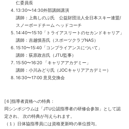
仁委員長
13:30〜14:30外部講師講演
講師：上島しのぶ氏 公益財団法人全日本スキー連盟/
スノーボードチーム ヘッドコーチ
14:40〜15:10「トライアスリートのセカンドキャリア」
講師：吉越慎吾氏（スポーツクラブNAS）
15:10〜15:40「コンプライアンスについて」
講師：荻原政吉氏（JTU監事）
15:50〜16:20 「キャリアアカデミー」
講師：小川みどり氏（JOCキャリアアカデミー）
16:30〜17:00 意見交換会
[６]指導者資格への特典：
同シンポジウムは「JTU公認指導者の研修会参加」として認
定され、 次の特典が与えられます。
（１）日体協指導員には資格更新時の単位授与。