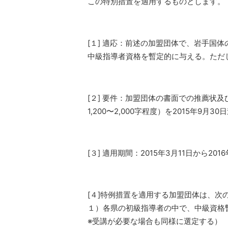
この特別措置を適用するものとします。
[１] 適応：前述の加盟団体で、岩手国
中級指導者資格を暫定的に与える。ただ
[２] 要件：加盟団体の書面での推薦状
1,200〜2,000字程度）を2015年9
[３] 適用期間：2015年3月11日から201
[４]特例措置を適用する加盟団体は、次
１）各県の初級指導者の中で、中級資格
※受講が必要な場合も同様に選定する）