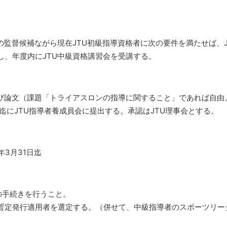
体の監督候補ながら現在JTU初級指導資格者に次の要件を満たせば、J
し、年度内にJTU中級資格講習会を受講する。
及び論文（課題「トライアスロンの指導に関すること」であれば自由
月30日迄にJTU指導者養成員会に提出する。承認はJTU理事会とする。
6年3月31日迄
の手続きを行うこと。
暫定発行適用者を選定する。（併せて、中級指導者のスポーツリー