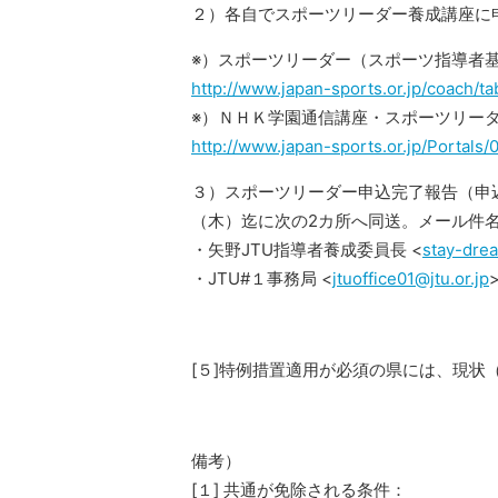
２）各自でスポーツリーダー養成講座に申
※）スポーツリーダー（スポーツ指導者
http://www.japan-sports.or.jp/coach/ta
※）ＮＨＫ学園通信講座・スポーツリー
http://www.japan-sports.or.jp/Portals
３）スポーツリーダー申込完了報告（申込
（木）迄に次の2カ所へ同送。メール件
・矢野JTU指導者養成委員長 <
stay-dre
・JTU#１事務局 <
jtuoffice01@jtu.or.jp
[５]特例措置適用が必須の県には、現
備考）
[１] 共通が免除される条件：