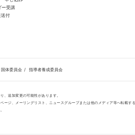
ダー受講
表送付
国体委員会
指導者養成委員会
あり、追加変更の可能性があります。
ムページ、メーリングリスト、ニュースグループまたは他のメディア等へ転載す
い。