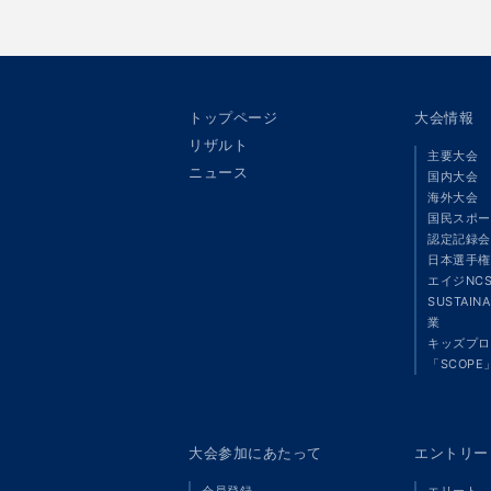
トップページ
大会情報
リザルト
主要大会
ニュース
国内大会
海外大会
国民スポー
認定記録会
日本選手権
エイジNC
SUSTAIN
業
キッズプロ
「SCOPE
大会参加にあたって
エントリー
会員登録
エリート