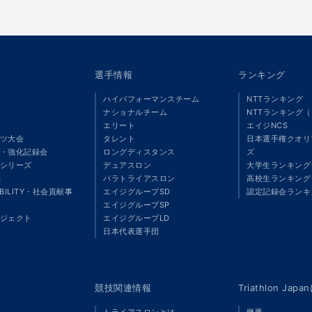
選手情報
ランキング
ハイパフォーマンスチーム
NTTランキング
ナショナルチーム
NTTランキング
エリート
エイジNCS
ツ大会
タレント
日本選手権クオリ
・強化記録会
ロングディスタンス
ズ
シリーズ
デュアスロン
大学生ランキング
S
パラトライアスロン
高校生ランキング
ABILITY・社会貢献事
エイジグループSD
認定記録会ランキ
エイジグループSP
ジェクト
エイジグループLD
」
日本代表選手団
競技関連情報
Triathlon Ja
トライアスロンとは
概要