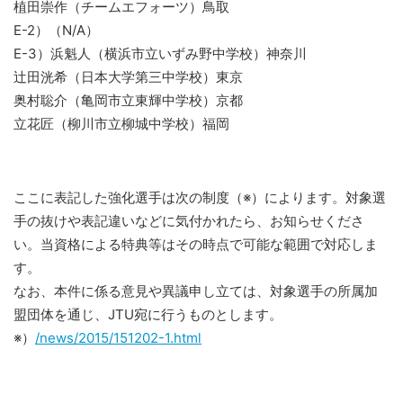
植田崇作（チームエフォーツ）鳥取
E-2）（N/A）
E-3）浜魁人（横浜市立いずみ野中学校）神奈川
辻田洸希（日本大学第三中学校）東京
奥村聡介（亀岡市立東輝中学校）京都
立花匠（柳川市立柳城中学校）福岡
ここに表記した強化選手は次の制度（※）によります。対象選
手の抜けや表記違いなどに気付かれたら、お知らせくださ
い。当資格による特典等はその時点で可能な範囲で対応しま
す。
なお、本件に係る意見や異議申し立ては、対象選手の所属加
盟団体を通じ、JTU宛に行うものとします。
※）
/news/2015/151202-1.html