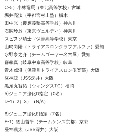
C-5）小林竜馬（東北高等学校）宮城
堀井亮汰（宇都宮村上塾）栃木
田中光（慶應義塾高等学校）神奈川
石関玲於（東京ヴェルディ）神奈川
スピヌソ騎士（保善高等学校）東京
山﨑向陽（トライアスロンクラブアルファ）愛知
水野泉之介（チームゴーヤー名古屋）愛知
森拳真（岐阜中京高等学校）岐阜
青木威澄（保津川トライアスロン倶楽部）大阪
昼神諒（JSS深井）大阪
黒尾丸智拓（ウィングスTC）福岡
5)ジュニア強化D指定（0名）
D-1）2）3）（N/A）
6)ジュニア強化E指定（7名）
E-1）徳山哲平（チームケンズ京都）京都
昼神颯太（JSS深井）大阪