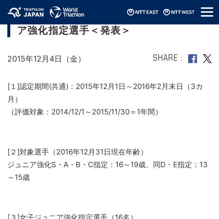
メ
2016年第1期JTUトライアスロン・ ジュニ
ニ
ア強化指定選手＜発表＞
ュ
ー
2015年12月4日（金）
SHARE
[１]認定期間(共通)：2015年12月1日～2016年2月末日（3カ
月）
（評価対象：2014/12/1～2015/11/30＝1年間）
[２]対象選手（2016年12月31日現在年齢）
ジュニア強化S・A・B・C指定：16～19歳、同D・E指定：13
～15歳
[３]女子ジュニア強化指定選手（16名）