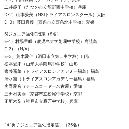
二井範子（たつの市立龍野西中学校）兵庫
D-2）山本晏美（NSIトライアスロンスクール）大阪
D-3）藤田真優（西条市立西条北中学校）愛媛
6)ジュニア強化E指定（8名）
E-1）村場里咲（鹿児島大学附属中学校）鹿児島
E-2）（N/A）
E-3）荒木愛佳（酒田市立第二中学校）山形
松本愛未（山形大学附属中学校）山形
齊藤遥華（トライアスロンアカデミー福島）福島
清水凛（トライアスロンアカデミー福島）福島
房野愛音（チームゴーヤー名古屋）愛知
三田村美雨（京都市立松尾中学校）京都
正垣木梨（神戸市立鷹匠中学校）兵庫
[４]男子ジュニア強化指定選手（25名）