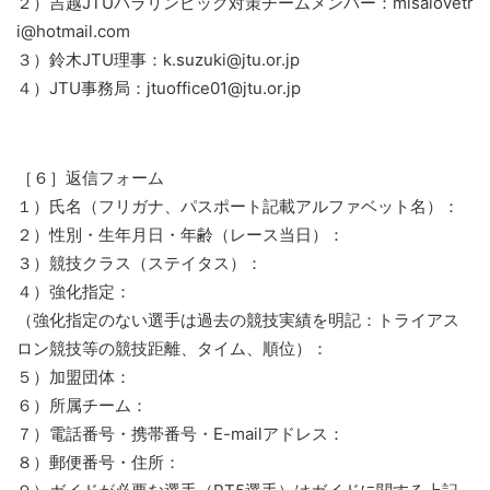
２）吉越JTUパラリンピック対策チームメンバー：misalovetr
i@hotmail.com
３）鈴木JTU理事：k.suzuki@jtu.or.jp
４）JTU事務局：jtuoffice01@jtu.or.jp
［６］返信フォーム
１）氏名（フリガナ、パスポート記載アルファベット名）：
２）性別・生年月日・年齢（レース当日）：
３）競技クラス（ステイタス）：
４）強化指定：
（強化指定のない選手は過去の競技実績を明記：トライアス
ロン競技等の競技距離、タイム、順位）：
５）加盟団体：
６）所属チーム：
７）電話番号・携帯番号・E-mailアドレス：
８）郵便番号・住所：