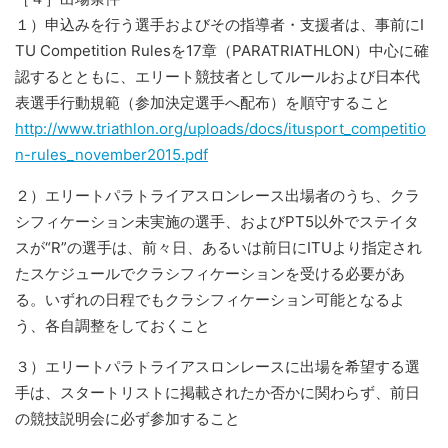
１）申込みを行う選手およびその指導者・支援者は、事前にI
TU Competition Rulesを17章（PARATRIATHLON）中心に確
認するとともに、エリート競技者としてルールおよび日本代
表選手行動規範（参加決定選手へ配布）を順守すること
http://www.triathlon.org/uploads/docs/itusport_competitio
n-rules_november2015.pdf
２）エリートパラトライアスロンレース出場者のうち、クラ
シフィケーション未実施の選手、およびPT5以外でステイタ
スが“R”の選手は、前々日、あるいは前日にITUより指定され
たスケジュールでクラシフィケーションを受ける必要があ
る。いずれの日程でもクラシフィケーション可能となるよ
う、各自調整をしておくこと
３）エリートパラトライアスロンレースに出場を希望する選
手は、スタートリストに掲載されたか否かに関わらず、前日
の競技説明会に必ず参加すること