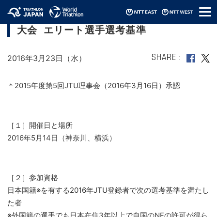
メ
ITU世界パラトライアスロンイベント横浜
ニ
大会 エリート選手選考基準
ュ
ー
2016年3月23日（水）
SHARE
＊2015年度第5回JTU理事会（2016年3月16日）承認
［１］開催日と場所
2016年5月14日（神奈川、横浜）
［２］参加資格
日本国籍※を有する2016年JTU登録者で次の選考基準を満たし
た者
※外国籍の選手でも日本在住3年以上で自国のNFの許可が得ら