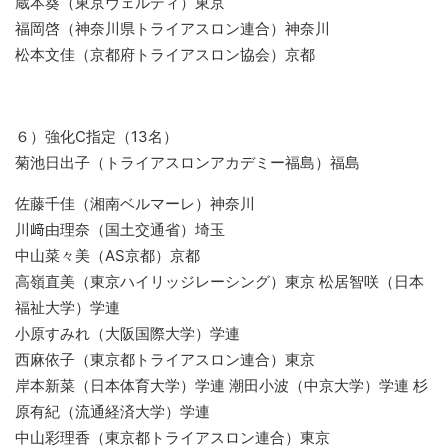
蔵本葵（東京ヴェルディ）東京
福岡啓（神奈川県トライアスロン連合）神奈川
松本文佳（京都府トライアスロン協会）京都
６）強化C指定（13名）
菊池日出子（トライアスロンアカデミー福島）福島
佐藤千佳（湘南ベルマーレ）神奈川
川﨑由理奈（国土交通省）埼玉
中山菜々美（AS京都）京都
高嶺直美（東京ハイリッジレーシング）東京 松居智咲（日本
福祉大学）学連
小原すみれ（大阪国際大学）学連
西麻依子（東京都トライアスロン連合）東京
岸本新菜（日本体育大学）学連 潮田小波（中京大学）学連 杉
原有紀（流通経済大学）学連
中山彩理香（東京都トライアスロン連合）東京