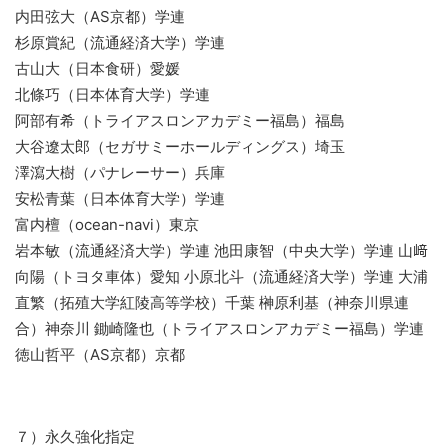
内田弦大（AS京都）学連
杉原賞紀（流通経済大学）学連
古山大（日本食研）愛媛
北條巧（日本体育大学）学連
阿部有希（トライアスロンアカデミー福島）福島
大谷遼太郎（セガサミーホールディングス）埼玉
澤瀉大樹（パナレーサー）兵庫
安松青葉（日本体育大学）学連
富内檀（ocean-navi）東京
岩本敏（流通経済大学）学連 池田康智（中央大学）学連 山﨑
向陽（トヨタ車体）愛知 小原北斗（流通経済大学）学連 大浦
直繁（拓殖大学紅陵高等学校）千葉 榊原利基（神奈川県連
合）神奈川 鋤崎隆也（トライアスロンアカデミー福島）学連
徳山哲平（AS京都）京都
７）永久強化指定