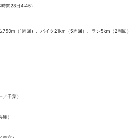
時間28日4:45）
50m（1周回）、バイク21km（5周回）、ラン5km（2周回）
ー／千葉）
兵庫）
／東京）