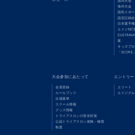
国内大会
海外大会
国民スポー
認定記録会
日本選手権
エイジNC
SUSTAIN
業
キッズプロ
「SCOPE
大会参加にあたって
エントリー
会員登録
エリート
ルールブック
エイジグル
出場基準
スクール情報
グッズ情報
トライアスロンの安全対策
公認トライアスロン保険・補償
制度