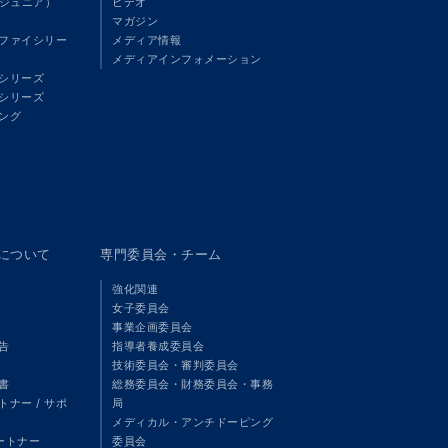
（ジュニア）
ビデオ
マガジン
ファイシリー
メディア情報
メディアインフォメーション
シリーズ
シリーズ
ング
panについて
専門委員会・チーム
強化関連
女子委員会
事業企画委員会
告
指導者養成委員会
技術委員会・審判委員会
書
総務委員会・財務委員会・事務
ナー / サポ
局
メディカル・アンチドーピング
パートナー
委員会