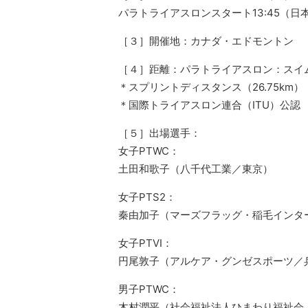
パラトライアスロンスタート13:45（日本
［３］開催地：カナダ・エドモントン
［４］距離：パラトライアスロン：スイム7
＊スプリントディスタンス（26.75km）
＊国際トライアスロン連合（ITU）公認
［５］出場選手：
女子PTWC：
土田和歌子（八千代工業／東京）
女子PTS2：
秦由加子（マーズフラッグ・稲毛インタ
女子PTVI：
円尾敦子（アルケア・グンゼスポーツ／
男子PTWC：
木村潤平（社会福祉法人ひまわり福祉会