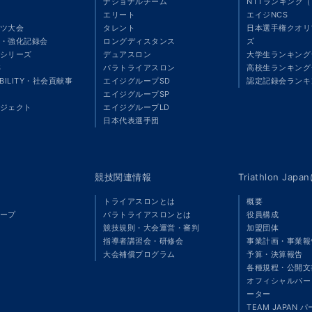
ナショナルチーム
NTTランキング
エリート
エイジNCS
ツ大会
タレント
日本選手権クオリ
・強化記録会
ロングディスタンス
ズ
シリーズ
デュアスロン
大学生ランキング
S
パラトライアスロン
高校生ランキング
ABILITY・社会貢献事
エイジグループSD
認定記録会ランキ
エイジグループSP
ジェクト
エイジグループLD
」
日本代表選手団
競技関連情報
Triathlon Ja
トライアスロンとは
概要
ープ
パラトライアスロンとは
役員構成
競技規則・大会運営・審判
加盟団体
指導者講習会・研修会
事業計画・事業報
大会補償プログラム
予算・決算報告
各種規程・公開文
オフィシャルパート
ーター
TEAM JAPAN 