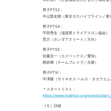
男子PTS2：
中山賢史朗（東京ガスパイプライン／東
男子PTS4：
宇田秀生（滋賀県トライアスロン協会）
荒力（ホンダアスリート／大分）
男子PTS5：
佐藤圭一（エイベックス／愛知）
梶鉄輝（チームブレイブ／兵庫）
男子PTVI：
中澤隆（サイネオス.ヘルス・タカラエ
＊スタートリスト：
https://www.triathlon.org/events/start
［６］詳細