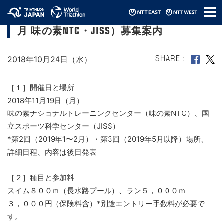
メ
JTUトライアスロン強化記録会 （2018/11
ニ
月 味の素NTC・JISS）募集案内
ュ
ー
2018年10月24日（水）
SHARE
［１］開催日と場所
2018年11月19日（月）
味の素ナショナルトレーニングセンター（味の素NTC）、国
立スポーツ科学センター（JISS）
*第2回（2019年1〜2月）・第3回（2019年5月以降）場所、
詳細日程、内容は後日発表
［２］種目と参加料
スイム８００ｍ（長水路プール）、ラン５，０００ｍ
３，０００円（保険料含）*別途エントリー手数料が必要で
す。