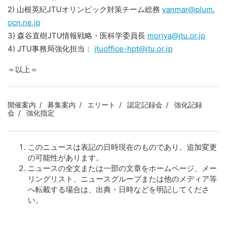
2) 山根英紀JTUオリンピック対策チーム総務
yanmar@plum.
ocn.ne.jp
3) 森谷直樹JTU情報戦略・医科学委員長
moriya@jtu.or.jp
4) JTU事務局強化担当：
jtuoffice-hpt@jtu.or.jp
＝以上＝
開催案内
募集案内
エリート
認定記録会
強化記録
会
強化指定
このニュースは表記の日時現在のものであり、追加変更
の可能性があります。
ニュースの全文または一部の文章をホームページ、メー
リングリスト、ニュースグループまたは他のメディア等
へ転載する場合は、出典・日時などを明記してくださ
い。