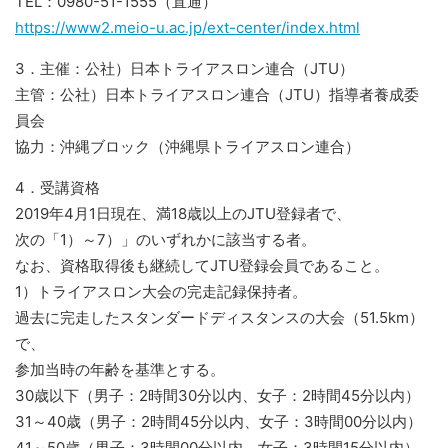
TEL：0980-51-1555（直通）
https://www2.meio-u.ac.jp/ext-center/index.html
3．主催：公社）日本トライアスロン連合（JTU）
主管：公社）日本トライアスロン連合（JTU）指導者養成委
員会
協力：沖縄ブロック（沖縄県トライアスロン連合）
4．受講資格
2019年4月1日現在、満18歳以上のJTU登録者で、
次の「1）～7）」のいずれかに該当する者。
なお、資格取得後も継続してJTU登録会員であること。
1）トライアスロン大会の完走記録保持者。
過去に完走したスタンダードディスタンスの大会（51.5km）
で、
参加当時の年齢を基準とする。
30歳以下（男子：2時間30分以内、女子：2時間45分以内）
31～40歳（男子：2時間45分以内、女子：3時間00分以内）
41～50歳（男子：3時間00分以内、女子：3時間15分以内）