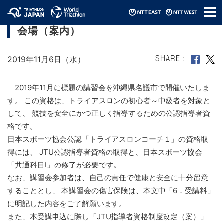
メ
JTU公認＜初級＞指導者養成講習会・沖縄
ニ
会場（案内）
ュ
ー
2019年11月6日（水）
SHARE
2019年11月に標題の講習会を沖縄県名護市で開催いたしま
す。 この資格は、トライアスロンの初心者～中級者を対象と
して、 競技を安全にかつ正しく指導するための公認指導者資
格です。
日本スポーツ協会公認「トライアスロンコーチ１」の資格取
得には、 JTU公認指導者資格の取得と、日本スポーツ協会
「共通科目Ⅰ」の修了が必要です。
なお、講習会参加者は、自己の責任で健康と安全に十分留意
することとし、 本講習会の傷害保険は、本文中「6．受講料」
に明記した内容をご了解願います。
また、本受講申込に際し「JTU指導者資格制度改定（案）」