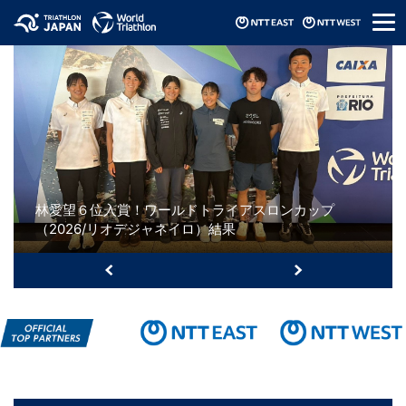
メ
ニ
ュ
ー
林愛望６位入賞！ワールドトライアスロンカップ
（2026/リオデジャネイロ）結果