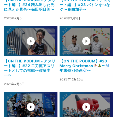
ート編 -】#24 踏み出した先
ート編 -】#23 バトンをつな
に見えた景色〜保田明日美〜
ぐ〜秦由加子〜
2026年2月5日
2026年2月5日
【ON THE PODIUM - アスリ
【ON THE PODIUM】#20
ート編 -】#22 二刀流アスリ
Merry Christmas
〜
ートとしての挑戦〜佐藤圭
年末特別企画
〜
一〜
2025年12月25日
2026年2月5日