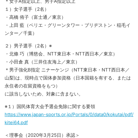
＊女子A指定以上、男子A指定以上
１）女子選手（2名）
・高橋 侑子（富士通／東京）
・上田 藍（ペリエ・グリーンタワー・ブリヂストン・稲毛イ
ンター／千葉）
２）男子選手（2名）※
・北條 巧（博慈会、NTT東日本・NTT西日本／東京）
・小田倉 真（三井住友海上／東京）
＊男子強化B指定 ニナーケンジ（NTT東日本・NTT西日本／
山梨)は、現時点で国体参加資格（日本国籍を有する、または
永住者の在留資格をもつ）
に該当しないため、対象に含まない。
※１）国民体育大会予選会免除に関する要領
https://www.japan-sports.or.jp/Portals/0/data0/kokutai/pdf/
kitei64.pdf
＜理事会（2020年3月25日）承認＞