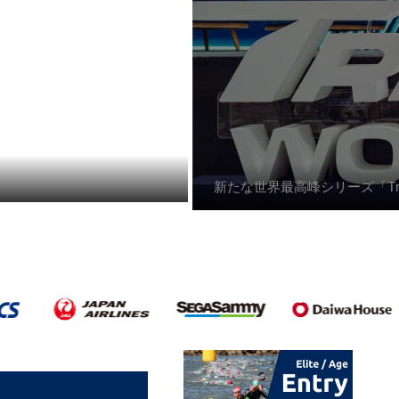
新たな世界最高峰シリーズ「Triath