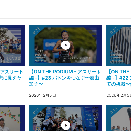
 - アスリート
【ON THE PODIUM - アスリート
【ON THE
た先に見えた
編 -】#23 バトンをつなぐ〜秦由
編 -】#2
加子〜
ての挑戦〜
2026年2月5日
2026年2月5