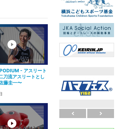
 PODIUM - アスリート
2 二刀流アスリートとし
佐藤圭一〜
日