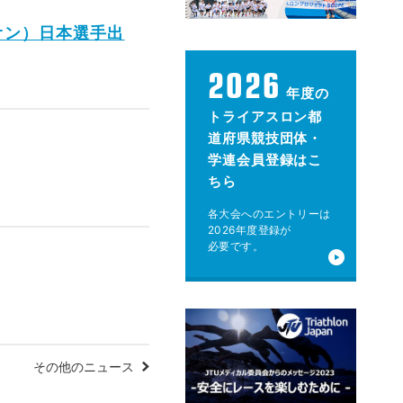
オン）日本選手出
2026
年度の
トライアスロン都
道府県競技団体・
学連会員登録はこ
ちら
各大会へのエントリーは
2026年度登録が
必要です。
その他のニュース