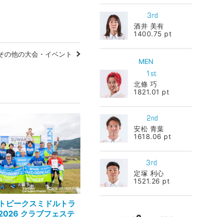
3rd
酒井 美有
1400.75 pt
その他の大会・イベント
MEN
1st
北條 巧
1821.01 pt
2nd
安松 青葉
1618.06 pt
3rd
定塚 利心
1521.26 pt
トピークスミドルトラ
2026 クラブフェステ