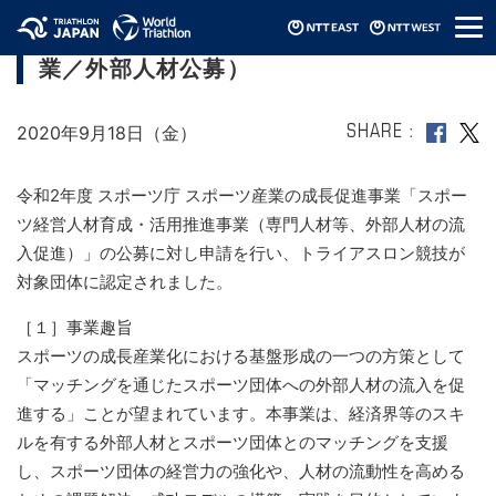
メ
スポーツ庁（スポーツ産業の成長促進事
ニ
業／外部人材公募）
ュ
ー
2020年9月18日（金）
SHARE
令和2年度 スポーツ庁 スポーツ産業の成長促進事業「スポー
ツ経営人材育成・活用推進事業（専門人材等、外部人材の流
入促進）」の公募に対し申請を行い、トライアスロン競技が
対象団体に認定されました。
［１］事業趣旨
スポーツの成長産業化における基盤形成の一つの方策として
「マッチングを通じたスポーツ団体への外部人材の流入を促
進する」ことが望まれています。本事業は、経済界等のスキ
ルを有する外部人材とスポーツ団体とのマッチングを支援
し、スポーツ団体の経営力の強化や、人材の流動性を高める