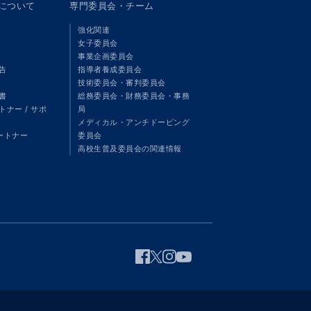
panについて
専門委員会・チーム
強化関連
女子委員会
事業企画委員会
告
指導者養成委員会
技術委員会・審判委員会
書
総務委員会・財務委員会・事務
ナー / サポ
局
メディカル・アンチドーピング
パートナー
委員会
高校生普及委員会の関連情報