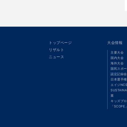
トップページ
大会情報
リザルト
主要大会
ニュース
国内大会
海外大会
国民スポー
認定記録会
日本選手権
エイジNC
SUSTAIN
業
キッズプロ
「SCOPE