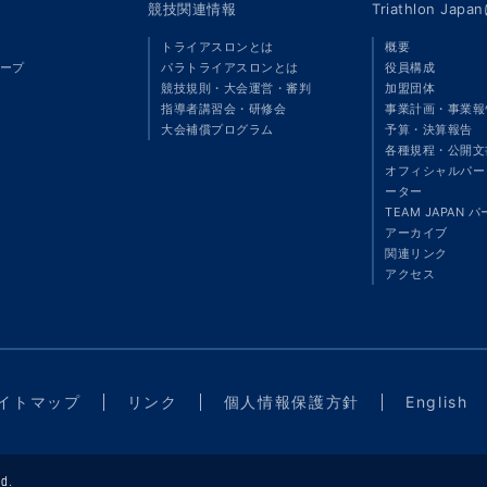
競技関連情報
Triathlon Ja
トライアスロンとは
概要
ープ
パラトライアスロンとは
役員構成
競技規則・大会運営・審判
加盟団体
指導者講習会・研修会
事業計画・事業報
大会補償プログラム
予算・決算報告
各種規程・公開文
オフィシャルパート
ーター
TEAM JAPAN 
アーカイブ
関連リンク
アクセス
イトマップ
リンク
個人情報保護方針
English
d.