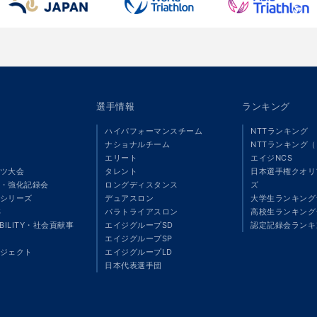
選手情報
ランキング
ハイパフォーマンスチーム
NTTランキング
ナショナルチーム
NTTランキング
エリート
エイジNCS
ツ大会
タレント
日本選手権クオリ
・強化記録会
ロングディスタンス
ズ
シリーズ
デュアスロン
大学生ランキング
S
パラトライアスロン
高校生ランキング
ABILITY・社会貢献事
エイジグループSD
認定記録会ランキ
エイジグループSP
ジェクト
エイジグループLD
」
日本代表選手団