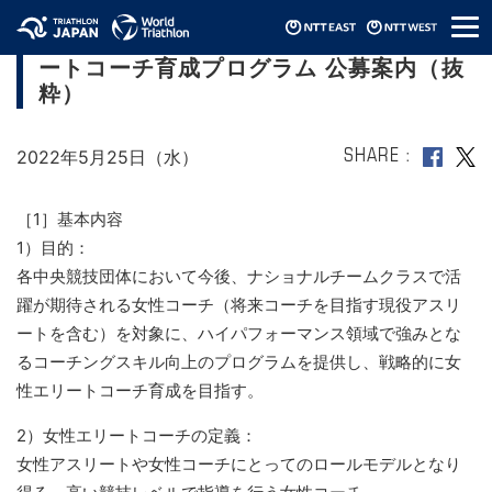
メ
令和4年度 スポーツ庁委託事業 女性エリ
ニ
ートコーチ育成プログラム 公募案内（抜
ュ
ー
粋）
2022年5月25日（水）
SHARE
［1］基本内容
1）目的：
各中央競技団体において今後、ナショナルチームクラスで活
躍が期待される女性コーチ（将来コーチを目指す現役アスリ
ートを含む）を対象に、ハイパフォーマンス領域で強みとな
るコーチングスキル向上のプログラムを提供し、戦略的に女
性エリートコーチ育成を目指す。
2）女性エリートコーチの定義：
女性アスリートや女性コーチにとってのロールモデルとなり