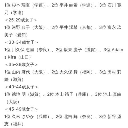
1位 杉本 瑞夏（学連）、2位 平井 紬希（学連）、3位 石川 寛
乃（学連）
＜25-29歳女子＞
1位 河野 典子（大阪）、2位 平井 澪希（京都）、3位 富永 玖
美子（愛知）
＜30-34歳女子＞
1位 川久保 恵里（奈良）、2位 坂東 慶子（滋賀）、3位 Adam
s Kira（山口）
＜35-39歳女子＞
1位 山内 麻代（大阪）、2位 大久保 舞（福岡）、3位 田村 莉
絵（滋賀）
＜40-44歳女子＞
1位 徳地 明（滋賀）、2位 本山 靖子（兵庫）、3位 池上 真由
（大阪）
＜45-49歳女子＞
1位 久米 さやか（兵庫）、2位 北吉 舞（奈良）、3位 新谷 望
恵（福井）