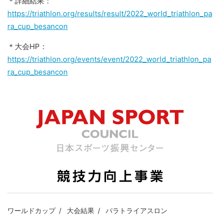
＊詳細結果：
https://triathlon.org/results/result/2022_world_triathlon_pa
ra_cup_besancon
＊大会HP：
https://triathlon.org/events/event/2022_world_triathlon_pa
ra_cup_besancon
ワールドカップ
大会結果
パラトライアスロン