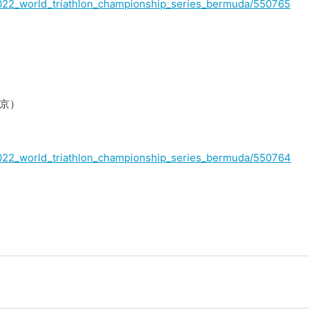
st/2022_world_triathlon_championship_series_bermuda/550765
）
京）
st/2022_world_triathlon_championship_series_bermuda/550764