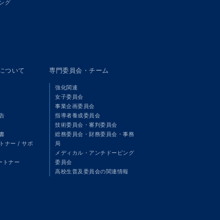
ング
panについて
専門委員会・チーム
強化関連
女子委員会
事業企画委員会
告
指導者養成委員会
技術委員会・審判委員会
書
総務委員会・財務委員会・事務
ナー / サポ
局
メディカル・アンチドーピング
パートナー
委員会
高校生普及委員会の関連情報