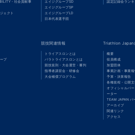
ABILITY・社会貢献事
エイジグループSD
認定記録会ランキ
エイジグループSP
ジェクト
エイジグループLD
」
日本代表選手団
競技関連情報
Triathlon Ja
トライアスロンとは
概要
ープ
パラトライアスロンとは
役員構成
競技規則・大会運営・審判
加盟団体
指導者講習会・研修会
事業計画・事業報
大会補償プログラム
予算・決算報告
各種規程・公開文
オフィシャルパート
ーター
TEAM JAPAN 
アーカイブ
関連リンク
アクセス