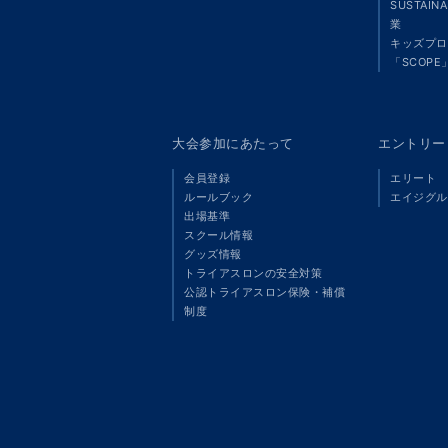
SUSTAIN
業
キッズプロ
「SCOPE
大会参加にあたって
エントリー
会員登録
エリート
ルールブック
エイジグル
出場基準
スクール情報
グッズ情報
トライアスロンの安全対策
公認トライアスロン保険・補償
制度