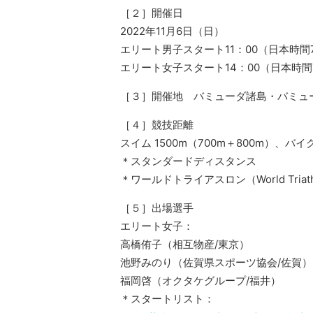
［２］開催日
2022年11月6日（日）
エリート男子スタート11：00（日本時間7
エリート女子スタート14：00（日本時間
［３］開催地 バミューダ諸島・バミュ
［４］競技距離
スイム 1500m（700m＋800m）、バイク
＊スタンダードディスタンス
＊ワールドトライアスロン（World Triat
［５］出場選手
エリート女子：
高橋侑子（相互物産/東京）
池野みのり（佐賀県スポーツ協会/佐賀）
福岡啓（オクタケグループ/福井）
＊スタートリスト：