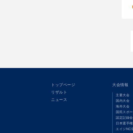
トップページ
大会情報
リザルト
主要大会
ニュース
国内大会
海外大会
国民スポー
認定記録会
日本選手権
エイジNC