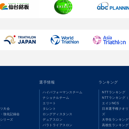
選手情報
ランキング
ハイパフォーマンスチーム
NTTランキング
ナショナルチーム
NTTランキング
エリート
エイジNCS
ツ大会
タレント
日本選手権クオリ
・強化記録会
ロングディスタンス
ズ
シリーズ
デュアスロン
大学生ランキング
S
パラトライアスロン
高校生ランキング