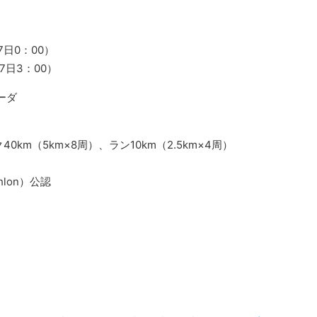
日0：00）
7日3：00）
ーダ
40km（5km×8周）、ラン10km（2.5km×4周）
hlon）公認