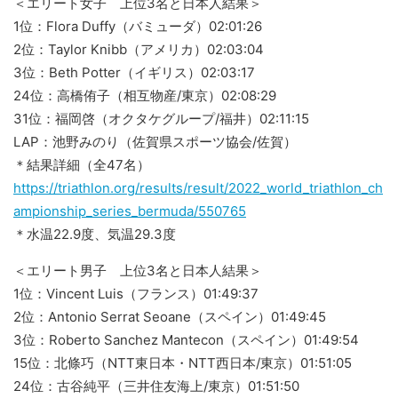
＜エリート女子 上位3名と日本人結果＞
1位：Flora Duffy（バミューダ）02:01:26
2位：Taylor Knibb（アメリカ）02:03:04
3位：Beth Potter（イギリス）02:03:17
24位：高橋侑子（相互物産/東京）02:08:29
31位：福岡啓（オクタケグループ/福井）02:11:15
LAP：池野みのり（佐賀県スポーツ協会/佐賀）
＊結果詳細（全47名）
https://triathlon.org/results/result/2022_world_triathlon_ch
ampionship_series_bermuda/550765
＊水温22.9度、気温29.3度
＜エリート男子 上位3名と日本人結果＞
1位：Vincent Luis（フランス）01:49:37
2位：Antonio Serrat Seoane（スペイン）01:49:45
3位：Roberto Sanchez Mantecon（スペイン）01:49:54
15位：北條巧（NTT東日本・NTT西日本/東京）01:51:05
24位：古谷純平（三井住友海上/東京）01:51:50