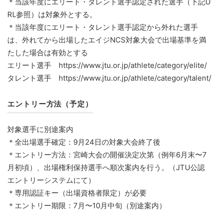
＊当該年度にエリート・タレント選手認定された選手（下記U
RL参照）は対象外とする。
＊当該年度にエリート・タレント選手認定から外れた選手
は、外れてから出場したエイジNCS対象大会で出場基準を満
たした場合は有効とする
エリート選手 https://www.jtu.or.jp/athlete/category/elite/
タレント選手 https://www.jtu.or.jp/athlete/category/talent/
エントリー方法（予定）
対象選手に別途案内
＊全出場選手確定：9月24日の対象大会終了後
＊エントリー方法：宮崎大会の開催決定次第（例年6月末〜7
月初頃）、出場権利保持選手へ順次案内を行う。（JTU公認
エントリーシステムにて）
＊専用認証キー（出場資格者限定）が必要
＊エントリー期限：7月〜10月中旬（別途案内）