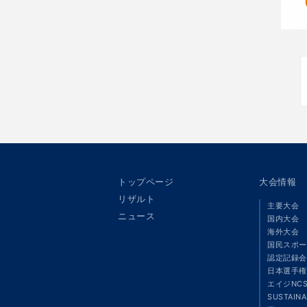
トップページ
大会情報
リザルト
主要大会
ニュース
国内大会
海外大会
国民スポー
認定記録会
日本選手権
エイジNC
SUSTAIN