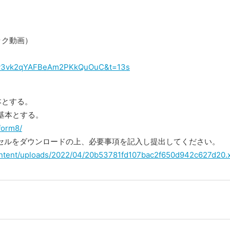
ック動画）
zv3vk2qYAFBeAm2PKkQuOuC&t=13s
本とする。
基本とする。
/form8/
クセルをダウンロードの上、必要事項を記入し提出してください。
content/uploads/2022/04/20b53781fd107bac2f650d942c627d20.x