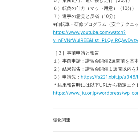
５）集団走行、追い抜き走行（20分）
６）転倒の仕方（マット用意）（10分）
７）選手の意見と反省（10分）
※自転車・研修プログラム（安全テクニ
https://www.youtube.com/watch?
v=nFVNrWulREE&list=PLQy_RQAwDv
［３］事前申請と報告
１）事前申請：講習会開催2週間前を基
２）結果報告：講習会開催１週間以内を
３）申請先：
https://fs221.xbit.jp/u346
＊結果報告時には以下URLから指定エ
https://www.jtu.or.jp/wordpress/wp-
強化関連