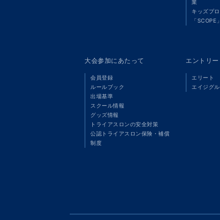
業
キッズプロ
「SCOPE
大会参加にあたって
エントリー
会員登録
エリート
ルールブック
エイジグル
出場基準
スクール情報
グッズ情報
トライアスロンの安全対策
公認トライアスロン保険・補償
制度