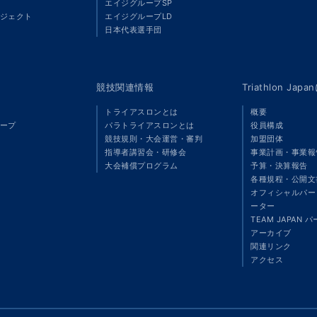
エイジグループSP
ジェクト
エイジグループLD
」
日本代表選手団
競技関連情報
Triathlon Ja
トライアスロンとは
概要
ープ
パラトライアスロンとは
役員構成
競技規則・大会運営・審判
加盟団体
指導者講習会・研修会
事業計画・事業報
大会補償プログラム
予算・決算報告
各種規程・公開文
オフィシャルパート
ーター
TEAM JAPAN 
アーカイブ
関連リンク
アクセス