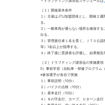
＊ドラフティング講習会スケジュールは
［１］開催基本条件
１）主催はJTU加盟団体とし、開催２
る。
２）一般車両が通らない場所を確保する
出る。
３）管理責任者１名を置く。ＪＴＵ公認
等）1名以上が指導する。
４）終了後に受講者を評価し、結果報告
［２］ドラフティング講習会の実施要領
0）事前学習（自転車・研修プログラム
※参加選手が各自で実施
１）事前説明（10分）
２）バイクの点検（10分）
３）基本走行（10分）
４）８の字走行、カーブ、Ｕターン走行（