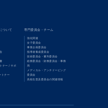
panについて
専門委員会・チーム
強化関連
女子委員会
事業企画委員会
告
指導者養成委員会
技術委員会・審判委員会
書
総務委員会・財務委員会・事務
ナー / サポ
局
メディカル・アンチドーピング
パートナー
委員会
高校生普及委員会の関連情報