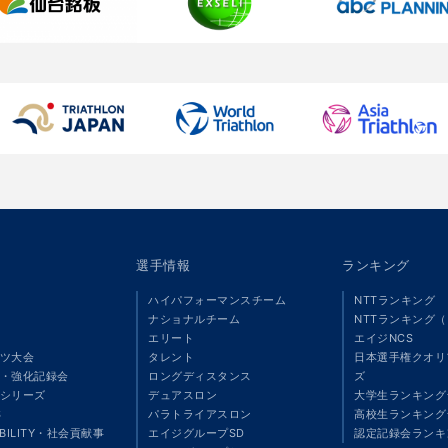
選手情報
ランキング
ハイパフォーマンスチーム
NTTランキング
ナショナルチーム
NTTランキング
エリート
エイジNCS
ツ大会
タレント
日本選手権クオリ
・強化記録会
ロングディスタンス
ズ
シリーズ
デュアスロン
大学生ランキング
S
パラトライアスロン
高校生ランキング
ABILITY・社会貢献事
エイジグループSD
認定記録会ランキ