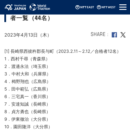
メ
2022年度JTU公認指導者養成講習会・合格
ニ
者一覧（44名）
ュ
ー
2023年4月13日（木）
SHARE
[1] 長崎県西彼杵郡長与町（2023.2.11～2.12／合格者12名）
1．西村千尋（青森県）
2．渡邊永法（埼玉県）
3．中村大和（兵庫県）
4．栂野翔也（広島県）
5．田中範弘（広島県）
6．三宅真一（香川県）
7．安達知誠（長崎県）
8．貞方勇也（長崎県）
9．伊東徹治（大分県）
10．園田隆洋（大分県）