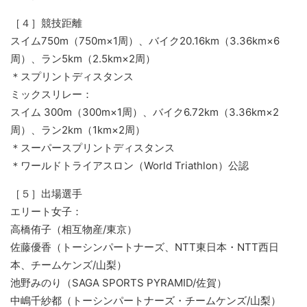
［４］競技距離
スイム750m（750m×1周）、バイク20.16km（3.36km×6
周）、ラン5km（2.5km×2周）
＊スプリントディスタンス
ミックスリレー：
スイム 300m（300m×1周）、バイク6.72km（3.36km×2
周）、ラン2km（1km×2周）
＊スーパースプリントディスタンス
＊ワールドトライアスロン（World Triathlon）公認
［５］出場選手
エリート女子：
高橋侑子（相互物産/東京）
佐藤優香（トーシンパートナーズ、NTT東日本・NTT西日
本、チームケンズ/山梨）
池野みのり（SAGA SPORTS PYRAMID/佐賀）
中嶋千紗都（トーシンパートナーズ・チームケンズ/山梨）