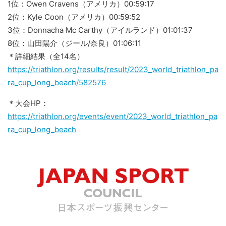
1位：Owen Cravens（アメリカ）00:59:17
2位：Kyle Coon（アメリカ）00:59:52
3位：Donnacha Mc Carthy（アイルランド）01:01:37
8位：山田陽介（ジール/奈良）01:06:11
＊詳細結果（全14名）
https://triathlon.org/results/result/2023_world_triathlon_pa
ra_cup_long_beach/582576
＊大会HP：
https://triathlon.org/events/event/2023_world_triathlon_pa
ra_cup_long_beach