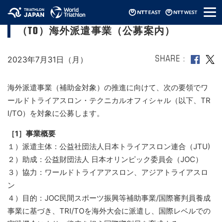
メ
2023年 JTUテクニカルオフィシャル
ニ
（TO）海外派遣事業（公募案内）
ュ
ー
2023年7月31日（月）
SHARE
海外派遣事業（補助金対象）の推進に向けて、次の要領でワ
ールドトライアスロン・テクニカルオフィシャル（以下、TR
I/TO）を対象に公募します。
［1］事業概要
１）派遣主体：公益社団法人日本トライアスロン連合（JTU)
２）助成：公益財団法人 日本オリンピック委員会（JOC）
３）協力：ワールドトライアアスロン、アジアトライアスロ
ン
４）目的：JOC民間スポーツ振興等補助事業/国際審判員養成
事業に基づき、TRI/TOを海外大会に派遣し、国際レベルでの