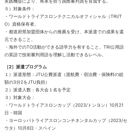
実践機会により、将来を担う国際審判員を育成する。
５）対象条件：
・ワールドトライアスロンテクニカルオフィシャル（TRI/T
O）資格保有者。
・都道府県加盟団体からの推薦を受け、本派遣での成果を還
元できること。
・海外でのTO活動ができる語学力を有すること。TRI公用語
の英語で技術審判用語を理解し活動できるレベル。
［2］派遣プログラム
１）派遣形態：JTU公費派遣（渡航費・宿泊費・保険料の総
額の3分2をJTU負担）
２）派遣人数：各大会１名を予定
３）対象大会：
・ワールドトライアスロンカップ（2023/トンヨン）10月21
日・韓国
・ヨーロッパトライアスロンコンチネンタルカップ（2023/セ
ウタ）10月8日・スペイン