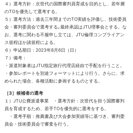
４）選考方針：次世代の国際審判員育成を目的とし、若年層
のTOを優先して選考する。
５）選考方法：過去三年間までのTO実績を評価し、技術委員
会・審判委員会で選考する｡最終承認はJTU理事会とする。な
お、選考に関わる不服申し立ては、JTU倫理コンプライアン
ス規程ほか諸規程による。
６）申込期日：2023年8月6日（日）
７）備考：
・派遣対象者はJTU指定旅行代理店経由で手配を行うこと。
・参加レポートを別途フォーマットにより行う。さらに、求
められた場合、各種活動に参画するものとする。
［3］候補者の選考
１）JTU公費派遣事業 ・選考方針：次世代を担う国際審判
員を育成するため、若手TOを優先的に選考をする。
・選考手順：推薦書及び大会参加実績等に基づき、審判委
員会・技術委員会で審査を行う。