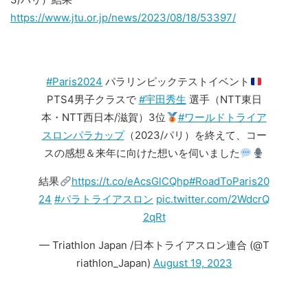
https://www.jtu.or.jp/news/2023/08/18/53397/
#Paris2024
パラリンピックテストイベント
PTS4男子クラスで
#宇田秀生
選手（NTT東日
本・NTT西日本/滋賀）3位
#ワールドトライア
スロンパラカップ
（2023/パリ）を終えて、コー
スの感想＆来年に向けた想いを伺いました
結果
https://t.co/eAcsGlCQhp
#RoadToParis20
24
#パラトライアスロン
pic.twitter.com/2WdcrQ
2qRt
— Triathlon Japan /日本トライアスロン連合 (@T
riathlon_Japan)
August 19, 2023