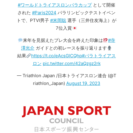
#ワールドトライアスロンパラカップ
として開催
された
#Paris2024
パラリンピックテストイベン
トで、PTVI男子
#米岡聡
選手（三井住友海上）が
7位入賞
来年を見据えたプレ大会を終えた印象は
#寺
澤光介
ガイドとの初レースを振り返ります
結果
https://t.co/eAcsGlCQhp
#パラトライアス
ロン
pic.twitter.com/42aQzgz2rk
— Triathlon Japan /日本トライアスロン連合 (@T
riathlon_Japan)
August 19, 2023