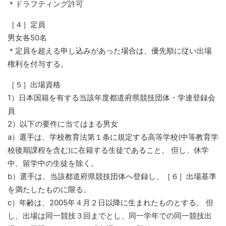
＊ドラフティング許可
［４］定員
男女各50名
＊定員を超える申し込みがあった場合は、優先順に従い出場
権利を付与する。
［５］出場資格
1）日本国籍を有する当該年度都道府県競技団体・学連登録会
員
2）以下の要件に当てはまる男女
a）選手は、学校教育法第１条に規定する高等学校(中等教育学
校後期課程を含む)に在籍する生徒であること。 但し、休学
中、留学中の生徒を除く。
b）選手は、当該都道府県競技団体へ登録し、［６］出場基準
を満たしたものに限る。
c）年齢は、2005年４月２日以降に生まれたものとする。 但
し、出場は同一競技３回までとし、同一学年での同一競技出