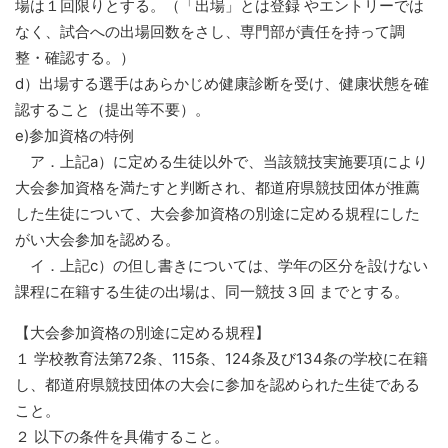
場は１回限りとする。（「出場」とは登録 やエントリーでは
なく、試合への出場回数をさし、専門部が責任を持って調
整・確認する。）
d）出場する選手はあらかじめ健康診断を受け、健康状態を確
認すること（提出等不要）。
e)参加資格の特例
ア．上記a）に定める生徒以外で、当該競技実施要項により
大会参加資格を満たすと判断され、都道府県競技団体が推薦
した生徒について、大会参加資格の別途に定める規程にした
がい大会参加を認める。
イ．上記c）の但し書きについては、学年の区分を設けない
課程に在籍する生徒の出場は、同一競技３回 までとする。
【大会参加資格の別途に定める規程】
１ 学校教育法第72条、115条、124条及び134条の学校に在籍
し、都道府県競技団体の大会に参加を認められた生徒である
こと。
２ 以下の条件を具備すること。