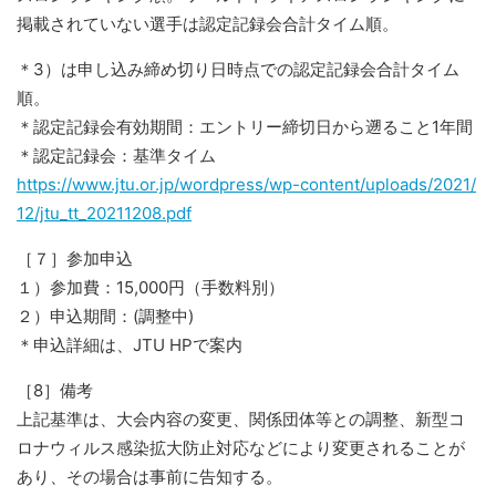
掲載されていない選手は認定記録会合計タイム順。
＊3）は申し込み締め切り日時点での認定記録会合計タイム
順。
＊認定記録会有効期間：エントリー締切日から遡ること1年間
＊認定記録会：基準タイム
https://www.jtu.or.jp/wordpress/wp-content/uploads/2021/
12/jtu_tt_20211208.pdf
［７］参加申込
１）参加費：15,000円（手数料別）
２）申込期間：(調整中)
＊申込詳細は、JTU HPで案内
［8］備考
上記基準は、大会内容の変更、関係団体等との調整、新型コ
ロナウィルス感染拡大防止対応などにより変更されることが
あり、その場合は事前に告知する。