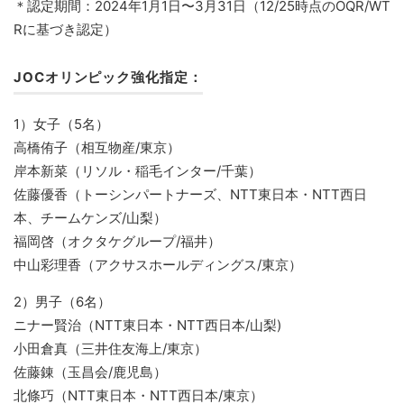
＊認定期間：2024年1月1日〜3月31日（12/25時点のOQR/WT
Rに基づき認定）
JOCオリンピック強化指定：
1）女子（5名）
高橋侑子（相互物産/東京）
岸本新菜（リソル・稲毛インター/千葉）
佐藤優香（トーシンパートナーズ、NTT東日本・NTT西日
本、チームケンズ/山梨）
福岡啓（オクタケグループ/福井）
中山彩理香（アクサスホールディングス/東京）
2）男子（6名）
ニナー賢治（NTT東日本・NTT西日本/山梨)
小田倉真（三井住友海上/東京）
佐藤錬（玉昌会/鹿児島）
北條巧（NTT東日本・NTT西日本/東京）