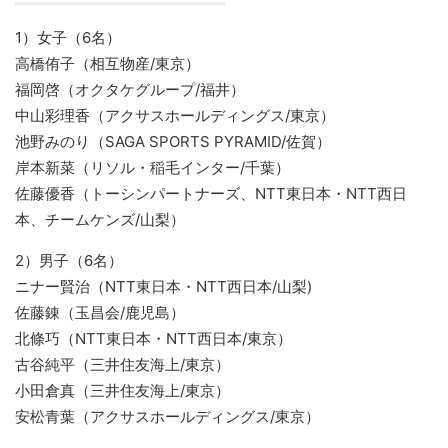
1）女子（6名）
高橋侑子（相互物産/東京）
福岡啓（オクタケグループ/福井）
中山彩理香（アクサスホールディングス/東京）
池野みのり（SAGA SPORTS PYRAMID/佐賀）
岸本新菜（リソル・稲毛インター/千葉）
佐藤優香（トーシンパートナーズ、NTT東日本・NTT西日
本、チームケンズ/山梨）
2）男子（6名）
ニナー賢治（NTT東日本・NTT西日本/山梨)
佐藤錬（玉昌会/鹿児島）
北條巧（NTT東日本・NTT西日本/東京）
古谷純平（三井住友海上/東京）
小田倉真（三井住友海上/東京）
安松青葉（アクサスホールディングス/東京）