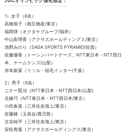
JOCオリンピック強化指定：
1）女子（6名）
高橋侑子（相互物産/東京）
福岡啓（オクタケグループ/福井）
中山彩理香（アクサスホールディングス/東京）
池野みのり（SAGA SPORTS PYRAMID/佐賀）
佐藤優香（トーシンパートナーズ、NTT東日本・NTT西日
本、チームケンズ/山梨）
岸本新菜（リソル・稲毛インター/千葉）
2）男子（6名）
ニナー賢治（NTT東日本・NTT西日本/山梨)
北條巧（NTT東日本・NTT西日本/東京）
小田倉真（三井住友海上/東京）
佐藤錬（玉昌会/鹿児島）
古谷純平（三井住友海上/東京）
安松青葉（アクサスホールディングス/東京）