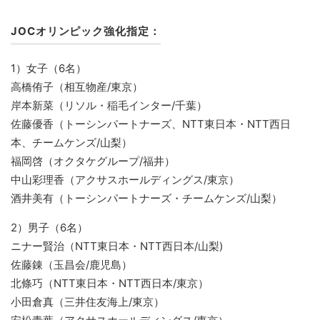
JOCオリンピック強化指定：
1）女子（6名）
高橋侑子（相互物産/東京）
岸本新菜（リソル・稲毛インター/千葉）
佐藤優香（トーシンパートナーズ、NTT東日本・NTT西日
本、チームケンズ/山梨）
福岡啓（オクタケグループ/福井）
中山彩理香（アクサスホールディングス/東京）
酒井美有（トーシンパートナーズ・チームケンズ/山梨）
2）男子（6名）
ニナー賢治（NTT東日本・NTT西日本/山梨)
佐藤錬（玉昌会/鹿児島）
北條巧（NTT東日本・NTT西日本/東京）
小田倉真（三井住友海上/東京）