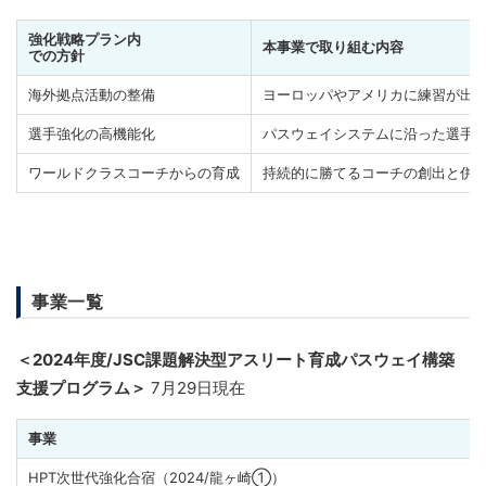
強化戦略プラン内
本事業で取り組む内容
での方針
海外拠点活動の整備
ヨーロッパやアメリカに練習が出
選手強化の高機能化
パスウェイシステムに沿った選手
ワールドクラスコーチからの育成
持続的に勝てるコーチの創出と併
事業一覧
＜2024年度/
JSC課題解決型アスリート育成パスウェイ構築
支援プログラム
＞
7月29日現在
事業
HPT次世代強化合宿（2024/龍ヶ崎①）