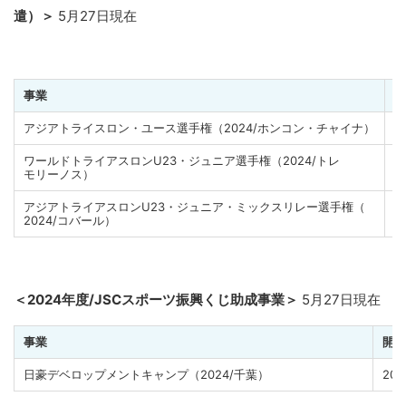
遣）
＞
5月27日現在
事業
開
アジアトライスロン・ユース選手権（2024/ホンコン・チャイナ
）
2
ワールドトライアスロンU23・ジュニア選手権（2024/トレ
2
モリーノス）
アジアトライアスロンU23・ジュニア・ミックスリレー選手権（
2
2024/コバール）
＜2024年度/
JSCスポーツ振興くじ助成事業
＞
5月27日現在
事業
開始
日豪デベロップメントキャンプ（2024/千葉）
202