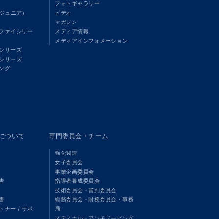
フォトギャラリー
（ジュニア）
ビデオ
マガジン
ファイシリー
メディア情報
メディアインフォメーション
シリーズ
シリーズ
ング
panについて
専門委員会・チーム
強化関連
女子委員会
事業企画委員会
告
指導者養成委員会
技術委員会・審判委員会
書
総務委員会・財務委員会・事務
ナー / サポ
局
メディカル・アンチドーピング