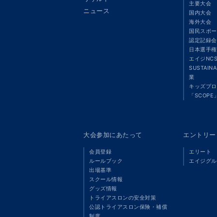
主要大会
ニュース
国内大会
海外大会
国民スポー
認定記録会
日本選手権
エイジNC
SUSTAIN
業
キッズプロ
「SCOPE
大会参加にあたって
エントリー
会員登録
エリート
ルールブック
エイジグル
出場基準
スクール情報
グッズ情報
トライアスロンの安全対策
公認トライアスロン保険・補償
制度