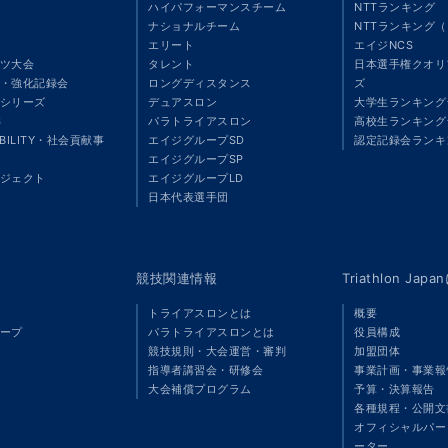
ハイパフォーマンスチーム
NTTランキング
ナショナルチーム
NTTランキング
エリート
エイジNCS
ツ大会
タレント
日本選手権クオリ
・強化記録会
ロングディスタンス
ズ
シリーズ
デュアスロン
大学生ランキング
S
パラトライアスロン
高校生ランキング
ABILITY・社会貢献事
エイジグループSD
認定記録会ランキ
エイジグループSP
ジェクト
エイジグループLD
」
日本代表選手団
競技関連情報
Triathlon Ja
トライアスロンとは
概要
ープ
パラトライアスロンとは
役員構成
競技規則・大会運営・審判
加盟団体
指導者講習会・研修会
事業計画・事業報
大会補償プログラム
予算・決算報告
各種規程・公開文
オフィシャルパート
ーター