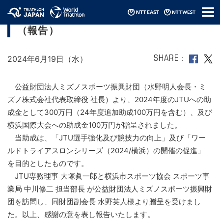
メ
ミズノスポーツ振興財団助成金の贈呈
ニ
（報告）
ュ
ー
2024年6月19日（水）
SHARE
公益財団法人ミズノスポーツ振興財団（水野明人会長・ミ
ズノ株式会社代表取締役 社長）より、2024年度のJTUへの助
成金として300万円（24年度追加助成100万円を含む）、及び
横浜国際大会への助成金100万円が贈呈されました。
当助成は、「JTU選手強化及び競技力の向上」及び「ワー
ルドトライアスロンシリーズ（2024/横浜）の開催の促進」
を目的としたものです。
JTU専務理事 大塚眞一郎と横浜市スポーツ協会 スポーツ事
業局 中川修二 担当部長 が公益財団法人ミズノスポーツ振興財
団を訪問し、同財団副会長 水野英人様より贈呈を受けまし
た。以上、感謝の意を表し報告いたします。