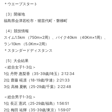
＊ウエーブスタート
［3］開催地
福島県会津若松市・猪苗代町・磐梯町
［4］競技情報
スイム1.5km （750m×2周）、バイク40km （40Km×1周）、
ラン10km （5.0Km×2周）
＊スタンダードディスタンス
［5］大会結果
＜総合女子1-3位＞
1位 丹野 惠梨香（35-39歳/埼玉）2:12:34
2位 齋藤 椛凛（18-19歳/学連）2:21:33
3位 高橋 夏帆（25-29歳/千葉）2:22:48
＜総合男子1-3位＞
1位 長正 憲武（25-29歳/福島）1:56:51
2位 梅田 祐輝（35-39歳/東京）1:59:07