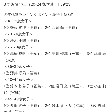
3位 近藤 浄士（20-24歳/学連）1:59:23
各年代別ランキングポイント獲得上位3名
＜18-19歳女子＞
1位 齋藤 椛凛（学連）、2位 八郷 華（学連）
＜20-24歳女子＞
1位 鈴木 千陽（学連）
＜25-29歳女子＞
1位 高橋 夏帆（千葉）、2位 早川 優花（三重）、3位 武田 結
（東京）
＜35-39歳女子＞
1位 澤井 咲乃（福島）
＜40-44歳女子＞
1位 鈴木 紗希子（福島）、2位 岩田 文（埼玉）、3位 小釜 莉
代（宮城）
＜45-49歳女子＞
1位 多田 純子（学連）、2位 鈴木 まさみ（福島）、3位 吉田