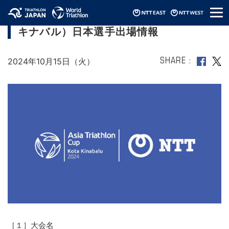
メ
アジアトライアスロンカップ（2024/コタ
ニ
キナバル）日本選手出場情報
ュ
ー
2024年10月15日（火）
SHARE
［１］大会名