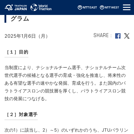
メ
2025年JTUパラリンピック・タレントプロ
ニ
グラム
ュ
ー
2025年1月6日（月）
SHARE
［１］目的
当制度により、ナショナルチーム選手、ナショナルチーム次
世代選手の候補となる選手の育成・強化を推進し、将来性の
ある有望な選手の速やかな発掘、育成を行う。また国内のパ
ラトライアスロンの競技層を厚くし、パラトライアスロン競
技の発展につなげる。
［２］対象選手
次の1）に該当し、2）～5）のいずれかのうち、JTUパラリン