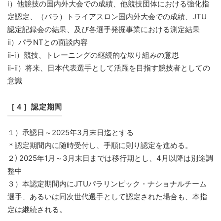
ⅰ）他競技の国内外大会での成績、他競技団体における強化指
定認定、（パラ）トライアスロン国内外大会での成績、JTU
認定記録会の結果、及び各選手発掘事業における測定結果
ⅱ）パラNTとの面談内容
ⅱ-ⅰ）競技、トレーニングの継続的な取り組みの意思
ⅱ-ⅱ）将来、日本代表選手として活躍を目指す競技者としての
意識
［４］認定期間
１）承認日～2025年3月末日迄とする
＊認定期間内に随時受付し、手順に則り認定を進める。
２) 2025年1月～3月末日までは移行期とし、4月以降は別途調
整中
３）本認定期間内にJTUパラリンピック・ナショナルチーム
選手、あるいは同次世代選手として認定された場合も、本指
定は継続される。