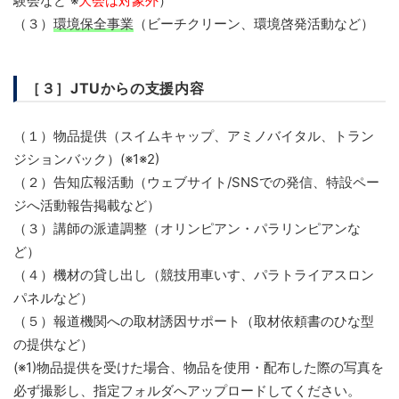
験会など ※
大会は対象外
）
（３）
環境保全事業
（ビーチクリーン、環境啓発活動など）
［３］JTUからの支援内容
（１）物品提供（スイムキャップ、アミノバイタル、トラン
ジションバック）(※1※2)
（２）告知広報活動（ウェブサイト/SNSでの発信、特設ペー
ジへ活動報告掲載など）
（３）講師の派遣調整（オリンピアン・パラリンピアンな
ど）
（４）機材の貸し出し（競技用車いす、パラトライアスロン
パネルなど）
（５）報道機関への取材誘因サポート（取材依頼書のひな型
の提供など）
(※1)物品提供を受けた場合、物品を使用・配布した際の写真を
必ず撮影し、指定フォルダへアップロードしてください。