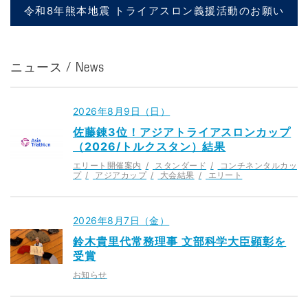
令和8年熊本地震 トライアスロン義援活動のお願い
ニュース / News
2026年8月9日（日）
佐藤錬3位！アジアトライアスロンカップ
（2026/トルクスタン）結果
エリート開催案内
スタンダード
コンチネンタルカッ
プ
アジアカップ
大会結果
エリート
2026年8月7日（金）
鈴木貴里代常務理事 文部科学大臣顕彰を
受賞
お知らせ