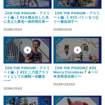
【ON THE PODIUM - アスリ
【ON THE PODIUM - アスリ
ート編 -】#24 踏み出した先
ート編 -】#23 バトンをつな
に見えた景色〜保田明日美〜
ぐ〜秦由加子〜
2026年2月5日
2026年2月5日
【ON THE PODIUM - アスリ
【ON THE PODIUM】#20
ート編 -】#22 二刀流アスリ
Merry Christmas
〜
ートとしての挑戦〜佐藤圭
年末特別企画
〜
一〜
2025年12月25日
2026年2月5日