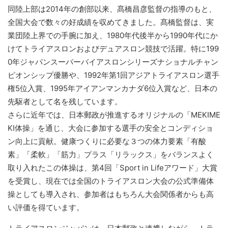
同陸上部は2014年の創部以来、髙橋昌彦監督の指導のもと、
全国大会で数々の好成績を収めてきました。髙橋監督は、実
業団陸上界での手腕に加え、1980年代後半から1990年代にか
けてトライアスロンおよびデュアスロン競技で活躍。特に199
0年ジャパンスーパーバイアスロンシリーズナショナルチャン
ピオンシップ優勝や、1992年第1回アジアトライアスロン選手
権5位入賞、1995年アイアンマンカナダ6位入賞など、日本の
先駆者として名を残しています。
さらに近年では、日本郵政が推進するオリジナルの「MEKIME
KI体操」を通じ、大会に参加する選手の安全とコンディショ
ン向上に貢献。健康つくりに必要な３つの体力要素「有酸
素」「柔軟」「筋力」プラス「リラックス」をバランスよく
取り入れたこの体操は、第4回「Sport in Lifeアワード」大賞
を受賞し、現在では全国のトライアスロン大会の公式準備体
操としても導入され、参加者はもちろん大会関係者からも高
い評価を得ています。