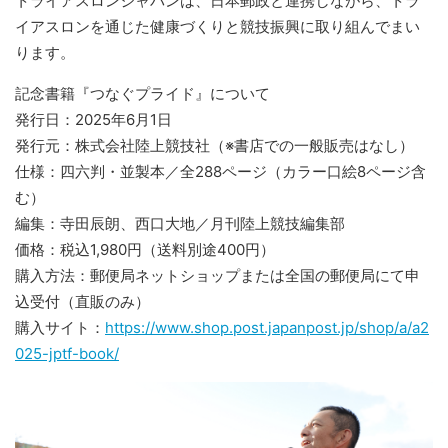
トライアスロンジャパンは、日本郵政と連携しながら、トラ
イアスロンを通じた健康づくりと競技振興に取り組んでまい
ります。
記念書籍『つなぐプライド』について
発行日：2025年6月1日
発行元：株式会社陸上競技社（※書店での一般販売はなし）
仕様：四六判・並製本／全288ページ（カラー口絵8ページ含
む）
編集：寺田辰朗、西口大地／月刊陸上競技編集部
価格：税込1,980円（送料別途400円）
購入方法：郵便局ネットショップまたは全国の郵便局にて申
込受付（直販のみ）
購入サイト：
https://www.shop.post.japanpost.jp/shop/a/a2
025-jptf-book/