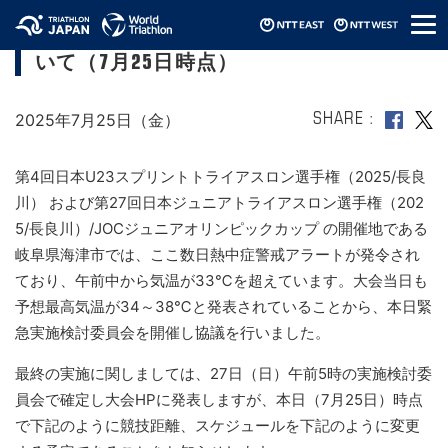
メ
競技距離ならびにスケジュール変更につ
ニ
いて（7月25日時点）
ュ
ー
2025年7月25日（金）
SHARE
第4回日本U23スプリントトライアスロン選手権（2025/長良
川） および
第27回日本ジュニアトライアスロン選手権（202
5/長良川）/JOCジュニアオリンピックカップ の
開催地である
岐阜県海津市では、ここ数日熱中症警戒アラートが発令され
ており、午前中から気温が33℃を超えています。大会当日も
予想最高気温が34～38℃と発表されていることから、本日緊
急実施検討委員会を開催し協議を行いました。
最終の実施に関しましては、27日（日）午前5時の実施検討委
員会で確定し大会HPに発表しますが、本日（7月25日）時点
で下記のように競技距離、スケジュールを下記のように変更